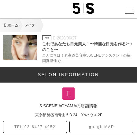
ホーム
メイク
2020/06/27
458
これであなたも目元美人！〜綺麗な目元を作る2つ
のこと〜
こんにちは！表参道美容室5SCENEアシスタントの福
岡真里佳で...
SALON INFORMATION
5 SCENE AOYAMAの店舗情報
東京都
港区南青山
5-3-24 Y'sハウス 2F
TEL:03-6427-4952
googleMAP