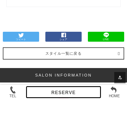
ツイート
シェア
LINE
スタイル一覧に戻る
SALON INFORMATION
▲
top
5 SCENE AOYAMAの店舗情報
東京都
港区南青山
5-3-24 Y'sハウス 2F
TEL:03-6427-4952
googleMAP