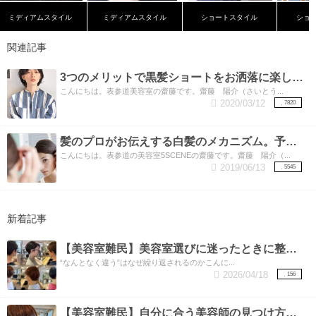
ミディアムスタイル
ミディアムスタイル
ショートスタイル
ショ
関連記事
3つのメリットで黒髪ショートをお洒落に楽しむ方法
こんにちは。表参道美容室の齋藤です。齋藤 陽介（さいとう...
2020/03/12
7820
髪のプロがお伝えする白髪のメカニズム。予防と対策で白髪を改善するための方法
こんにちは。表参道の美容室5SCENEの齋藤です。齋藤 陽介（...
2019/06/13
5545
新着記事
【美容室難民】美容室選びに迷ったときに整理したいこと。
“なんとなく違う”はなぜ繰り返されるのかこんに...
2026/04/18
156
【美容室難民】自分に合う美容師の見つけ方と、しっくりくる理由。