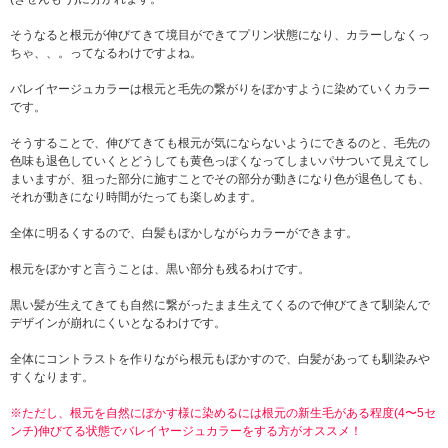
ことができますよ。 この最初の乾かし方で陽射しに
当たった時のカラーの見え方も違ってきます。 ふん
そうなると根元が伸びてきて境目ができてプリン状態になり、カラーしなくっ
わり、カラーも柔らかく見せたい時は根元からが大
ちゃ、、。ってなるわけですよね。
切。
髪が濡れているときが一番クセを直しやすいで
す。 逆に乾いてくると直しにくくなってしまい無理
バレイヤージュカラーは根元と毛先の繋がりをぼかすように染めていくカラー
に直そうとするとオーバードライ(乾かしすぎ)になっ
です。
てしまい髪にもダメージが出てしまうのとカラーの
色持ちも悪くなるので、できるだけ早く直す必要が
そうすることで、伸びてきても根元が気にならないようにできるのと、毛先の
あります。
前髪に分かれ癖やボリュームが出にくい
色味も退色していくとどうしても黄色っぽくなってしまいパサついて見えてし
方は左右全体に振りながら乾かしていくと分け目が
まいますが、狙った部分に施すことでその部分が動きになり色が退色しても、
和らいだり根元から自然なボリュームが出やすくな
それが動きになり時間がたっても楽しめます。
りますよ！
一工夫でオシャレ度UP 髪質がペタッと
なりボリュームが出にくい。なかなか美容室でスタ
全体に明るくするので、白髪もぼかしながらカラーができます。
イリングしてもらったようなかんじにならない！ そ
んな時はこれです。 [柔らかい質感やボリュームUP
根元をぼかすと言うことは、黒い部分も残るわけです。
はトップの乾かし方と空気感がポイント！] 髪質にも
よりますが、ペタッとしやすい方やボリュームが出
黒い髪が生えてきても自然に繋がったまま生えてくるので伸びてきて馴染んで
にくい方は、ボリュームが欲しい所にボリュームUP
デザインが崩れにくいとなるわけです。
のムースを根元付近からピンポン玉一個分ほどつけ
て乾かすとボリュームが出やすくなります！ドライ
全体にコントラストを作りながら根元もぼかすので、白髪があっても馴染みや
ヤーで乾かした後、ボリュームが欲しい部分を持ち
すくなります。
上げ温風で温めた後、冷風で冷ます。この工程を2、
3回繰り返しましょう！ボリュームアップしカラーも
※ただし、根元を自然にぼかす様に染めるには根元の新生毛がある程度(4〜5セ
透明感がでてふんわり見えます！
「髪質、目的に合
ンチ)伸びてる状態でバレイヤージュカラーをする方がオススメ！
わせて使い分けると仕上がりが断然違う！」スタイ