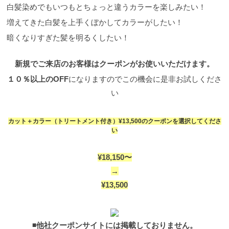
ットを入れたショートカラー。 程よいくすみとバイ
白髪染めでもいつもとちょっと違うカラーを楽しみたい！
オレットの色味で艶と透明感を。 2023年に人気の丸
増えてきた白髪を上手くぼかしてカラーがしたい！
みのあるショートにもぴったりです！
『2023年』シ
ョート×モノトーンアッシュ×ベージュ グレー系の色
暗くなりすぎた髪を明るくしたい！
に薄めのベージュを入れ少し柔らかく。 細かいハイ
ライトを施してより動きが出るように。
マッシュベ
ースのショートスタイルにピンクオレンジのカラー
新規でご来店のお客様はクーポンがお使いいただけます。
柔らかい印象に。
ピンクにオレンジをプラスするこ
１０％以上のOFF
になりますのでこの機会に是非お試しくださ
とで艶を出し、2023年にぴったりなカラーです。
新
規でご来店のお客様は10%OFF カット＋ヵラー（シ
い
ャンプー＆ブロー込） 15400円 → 13500円 限定
クーポンはこちら⇩
お電話でのお問い合わせで
は、"ホームページを見た"とお伝え頂ければ適用いた
カット＋カラー（トリートメント付き）¥13,500のクーポンを選択してくださ
します。 下記電話番号クリックでお店に繋がりま
い
す。 ☎︎ 03−6427−4952
ショートスタイル&トレン
ドカラーはスタイリングが大事!! いい感じにショート
ヘアに切って、カラーもとってもお気に入り！だけ
¥18,150〜
ど美容室でやってもらったように自分でも出来るか
→
な？ このカラーにはどんなスタイリング剤がいいん
だろう？ など、実はカラーの色味によって乾かし方
¥13,500
や使用するスタイリング剤なども変化させると一歩
先のヘアスタイルが楽しめます！
オシャレ度高め。
ショートスタイルの乾かし方とスタイリング
髪も短
くなったし、これでスタイリングとかの手間が省け
◾️他社クーポンサイトには掲載しておりません。
るー！と、思っているそこのあなた！ ショートスタ