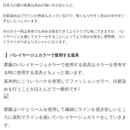
なたに似合うショート×ヘアカラーが見つかります！
日本人の髪の色素は赤みが強い方がほとんど。
2023年はくすみ感のある透明感+ツヤ感の出るの色
味が人気の兆し！ アッシュは引き続き人気のヘアカ
白髪染めはブラウンの色味も入っているので、暗くなりやすく赤みが出やすい
ラー。 もう定番ですよね！ くすみ感のあるヘアカラ
方もいらっしゃいます。
ーはカジュアル〜きれいめなファッションにも合わ
せやすくオススメのヘアカラーです！ 『2023年』も
今のカラー剤は単色でも赤みを除去できてよりクリアな色にできますが、バレ
う定番！トレンドカラーは明るめのくすみ感のある
イヤージュを施してカラーをすることによってより赤みを除去し透明感、コン
色で決まり！！くすみ+〇〇で品のあるヘアカラーが
トラストがつきよりオシャレになります。
おすすめ！ 寒色系はヘアカラーの中で一番透明感、
くすみ感を取り入れることができ、色落ちしていく
過程も楽しめるヘアカラー。 寒色系は濃いめに入れ
バレイヤージュカラーで使用する道具
てよりくすみ感を出せば重く見えなく柔らかいヘア
カラーになります。 5SCENE齋藤のお客様でもこの
齋藤のバレイヤージュカラーで使用する道具はカラーを塗布す
春にやってみたいヘアカラーno.1！ 濃いめの色味、
る時に使用する道具とちょっと違います。
明るめの色味はもちろん齋藤のヘアカラーはアッシ
ュに＋他の色味を加えてより深みや透明感など色の
基本的にこういうハケを使用してファッションカラー、白髪染
バリエーションを豊富に表現できます！
ショート×ア
めを行うことがほとんどで一般的です⇩
ッシュ 青みがしっかり入っていて光の当たり方でよ
り綺麗に見えるアッシュ。2023年もまだまだ人気の
兆し。 より春らしくするには少し色味を濃いめにし
てくすみ感、透明感を出すのがオススメ！ 褪色も綺
齋藤はハケとコームを使用して繊細にラインを描き欲しいとこ
麗に、色味が濃いぶん色持ちもいいので冬のトレン
ドショートカラーに是非試してみたい色です！ 毛先
ろに薬剤でラインを描いてバレイヤージュカラーをしていきま
が軽やかに動くように調整したショートボブベース
す。
でもヘアカラーで軽やかさとふんわり感が表現でき