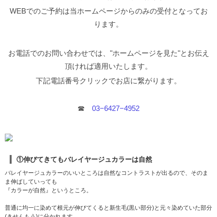
イルは一手間くわえるだけで見違えるほどカラーの
WEBでのご予約は当ホームページからのみの受付となってお
見え方も変わりオシャレ度が上がります。 美容院で
のスタイリングは上手くいったけど、自分だと上手
ります。
くできない、、。 ふんわりさせたいけどペタッとな
っちゃう、、。 ちょっとしたコツさえつかんでしま
えば、カラーの見え方や仕上がりも全く違います。
お電話でのお問い合わせでは、"ホームページを見た"とお伝え
意外と簡単にオシャレにショートヘア&トレンドカラ
頂ければ適用いたします。
ーが仕上がります。 5SCENE齋藤が教えるスタイリ
ングをする上で重要なポイント3つ！！
ショートヘア
下記電話番号クリックでお店に繋がります。
は乾かし方でキマる3つのポイント！ [自然なボリュ
ームや柔らかい質感はドライヤーで乾かしながら作
っていきましょう！]
朝起きて全体にペタッとなって
☎︎
03−6427−4952
ボリュームUPをスタイリング剤でふんわり柔らかい
質感を作ろうとしても思うようにならないし、スタ
イルも1日持ちません。
せっかくヘアもカラーもいい
感じになったのに勿体無いですよね、、、。 ショー
トスタイルをスタイリングをする上で一番大切な事
は、水スプレーなどで一度軽く根元から濡らして乾
①伸びてきてもバレイヤージュカラーは自然
かしてあげましょう！
最初は根元&前髪からが基
本！ 基本は根元、前髪からドライしていきます。
➀
バレイヤージュカラーのいいところは自然なコントラストが出るので、そのま
前髪は変な癖がつかないように作る
➁根元から乾か
ま伸ばしていっても
すことで自然なボリュームUP
➂温風、冷風を交互に
『カラーが自然』というところ。
使う この3点が大切。 まずは前髪の根元。次に全体
の根本。最後に毛先という順番でドライヤーをかけ
普通に均一に染めて根元が伸びてくると新生毛(黒い部分)と元々染めていた部分
ていくと効率的かつきれいなヘアスタイルに乾かす
(きせんもう)に分かれます。