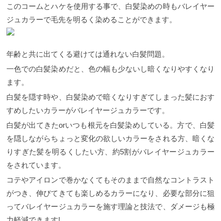
ます！
ショート×ブルー ヘアカタ詳細はこちら
大
このコームとハケを使用する事で、白髪染めの時もバレイヤー
人女子におすすめ！艶っぽく退色してもパサついて
ジュカラーで毛先を明るく染めることができます。
見えない！ショート×アッシュベージュブラウン アッ
シュベージュブラウン。 ここ最近寒色系のグレージ
ュやブルージュの色が流行ってますが、もっと品良
く上品な印象に見せたいならアッシュベージュブラ
年齢と共に出てくる避けては通れない白髪問題。
ウンがオススメ！ 季節問わず人気のショートカラー
です！ ベージュをベースに黄色味を抑えてくれるブ
一色での白髪染めだと、色の幅も少ないし暗くなりやすくなり
ラウンと透明感の出るアッシュを少しプラスする事
ます。
でツヤと透明感と色持ちがUP。 染めたては少し暗め
に見えやすい色ですが、ツヤ感は綺麗に出てパサツ
白髪を隠す時や、白髪染めで暗くなりすぎてしまった髪におす
キを気にされる方には2023年に是非お勧めしたい色
すめしたいカラーがバレイヤージュカラーです。
です！ 目ギリギリのショートスタイルはアッシュベ
ージュ系のヘアカラーで上品に！
ショート×マッシ
白髪が出てきたorいつも根元を白髪染めしている。方で、白髪
ュ ヘアカタの詳細はこちら
新規でご来店のお客様
は10%OFF カット＋カラー（シャンプー＆ブロー
を隠しながらちょっと変化の欲しいカラーをされる方、暗くな
込） 15400円 → 13500円 指名限定クーポンはこ
りすぎた髪を明るくしたい方、約5割がバレイヤージュカラー
ちら⇩
お電話でのお問い合わせでは、"ホームページ
を見た"とお伝え頂ければ適用いたします。 下記電話
をされています。
番号クリックでお店に繋がります。 ☎︎
コテやアイロンで巻かなくてもそのままで自然なコントラスト
03−6427−4952
くすみ感のある暖色系も2023年にお
すすめ！ くすみ感・透明感のある色味は寒色系だけ
がつき、伸びてきても楽しめるカラーになり、必要な部分に狙
ではありません！ 暖色系（レッド・ピンク・オレン
ってバレイヤージュカラーを施す理論と技法で、ダメージも極
ジ）のショートカラーも人気です！ バイオレットが
入ってより暖かみのあるスモークバイオレット。 バ
力軽減できます!