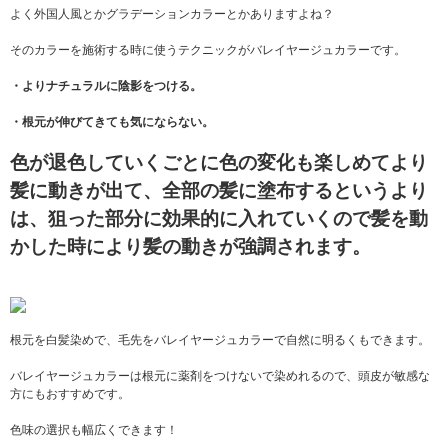
の他、外部セミナー講師やブランド教育カリキュラ
よく外国人風とかグラデーションカラーとかありますよね？
ムの改善業務を担当 前職ではサロンワークだけでな
く、外部セミナーや海外、東京、横浜エリアの教育
そのカラーを施術する時に使うテクニックがバレイヤージュカラーです。
を担当させて頂きました。そこで培った、経験と技
術を皆様にご提案出来たらと思います。
現在は
・よりナチュラルに陰影をつける。
【5SCENE AOYAMA】にて30～50代の大人女性のお
悩みを解決しヘアスタイルをご提案させていただい
・根元が伸びてきても気にならない。
ています。
もともとショートヘアが好きと理由もあ
りますが、齋藤のご新規のお客様の8割がショートヘ
色が退色していくごとに色の変化も楽しめてより
アを希望されます！ 特に輪郭に合わせて小顔に見せ
れるフォルムにこだわりを持っているので、バラン
髪に動きが出て、全部の髪に塗布するというより
スの良いショートヘアになります。 ふんわりボリュ
は、狙った部分に効果的に入れていくので髪を動
ームのあるヘアスタイル、面で艶のあるショートが
得意です。 輪郭を気にしなくてもいいヘアスタイル
かした時により髪の動きが強調されます。
をご希望の方は是非お任せください！ 必ず小顔効果
のあるショートヘアにします！
今回の記事はショー
トヘアと2023年のヘアカラーについての記事を書こ
うと思います！ 新しい年も迎え、ヘアカラーもチェ
ンジしたいですよね。 アッシュやグレーといった定
根元を白髪染めで、毛先をバレイヤージュカラーで自然に明るくもできます。
番色が流行なのはもちろん、抜け感のあるピンク、
バイオレット系も人気。 あとは、ベージュやブラウ
バレイヤージュカラーは根元に薬剤をつけないで染めれるので、頭皮が敏感な
ンをミックスした艶のあるカラーも春にマッチする
方にもおすすめです。
色味です。 そこで今回はこの2023年にチャレンジし
たいショートスタイルとヘアカラーのご紹介をしま
色味の選択も幅広くできます！
す。 髪質や骨格など人それぞれ違いますが、必ずあ