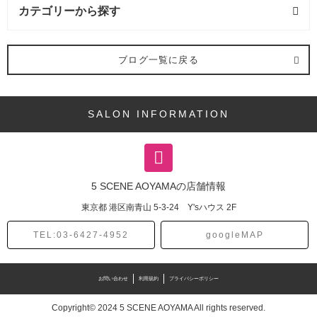
カテゴリーから探す
バング (1記事)
ブログ一覧に戻る
ヘアスタイル (20記事)
SALON INFORMATION
ショート (12記事)
ボブ (4記事)
5 SCENE AOYAMAの店舗情報
ミディアム (2記事)
東京都
港区南青山
5-3-24 Y'sハウス 2F
パーマ (2記事)
TEL:03-6427-4952
googleMAP
カラー (3記事)
お問い合わせ
利用規約
プライバシーポリシー
オージュア (4記事)
Copyright© 2024 5 SCENE AOYAMA All rights reserved.