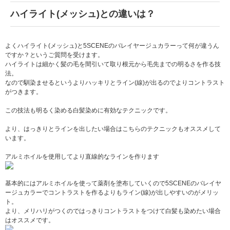
ハイライト(メッシュ)との違いは？
よくハイライト(メッシュ)と5SCENEのバレイヤージュカラーって何が違うん
ですか？というご質問を受けます。
ハイライトは細かく髪の毛を間引いて取り根元から毛先までの明るさを作る技
法。
なので馴染ませるというよりハッキリとライン(線)が出るのでよりコントラスト
がつきます。
この技法も明るく染める白髪染めに有効なテクニックです。
より、はっきりとラインを出したい場合はこちらのテクニックもオススメして
います。
アルミホイルを使用してより直線的なラインを作ります
基本的にはアルミホイルを使って薬剤を塗布していくので5SCENEのバレイヤ
ージュカラーでコントラストを作るよりもライン(線)が出しやすいのがメリッ
ト。
より、メリハリがつくのではっきりコントラストをつけて白髪も染めたい場合
はオススメです。