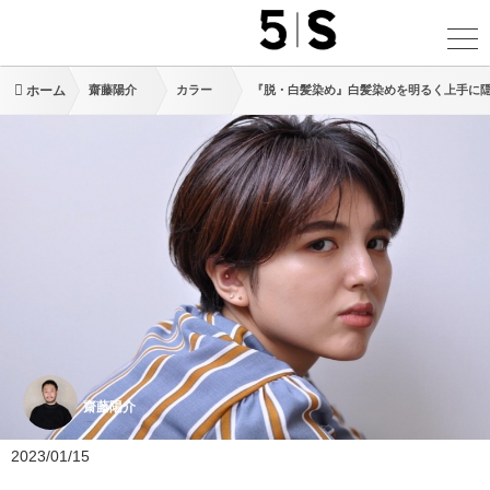
ホーム
齋藤陽介
カラー
『脱・白髪染め』白髪染めを明るく上手に
齋藤陽介
2023/01/15