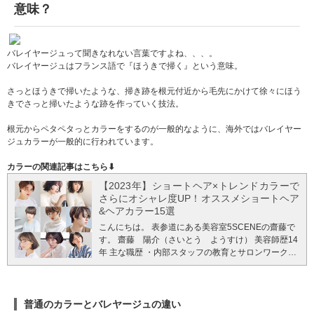
意味？
バレイヤージュって聞きなれない言葉ですよね、、、。
バレイヤージュはフランス語で『ほうきで掃く』という意味。
さっとほうきで掃いたような、掃き跡を根元付近から毛先にかけて徐々にほう
きでさっと掃いたような跡を作っていく技法。
根元からペタペタっとカラーをするのが一般的なように、海外ではバレイヤー
ジュカラーが一般的に行われています。
カラーの関連記事はこちら⬇︎
【2023年】ショートヘア×トレンドカラーで
さらにオシャレ度UP！オススメショートヘア
&ヘアカラー15選
こんにちは。 表参道にある美容室5SCENEの齋藤で
す。 齋藤 陽介（さいとう ようすけ） 美容師歴14
年 主な職歴
・内部スタッフの教育とサロンワークを
中心に活動 ・2014年～2019年にかけて中国、台湾
へ定期的に出張をおこない、現地スタッフの教育と
教育プログラムを作成 ・2019年～より、東京エリア
だけでなく横浜エリアの教育責任者として活動 ・そ
普通のカラーとバレヤージュの違い