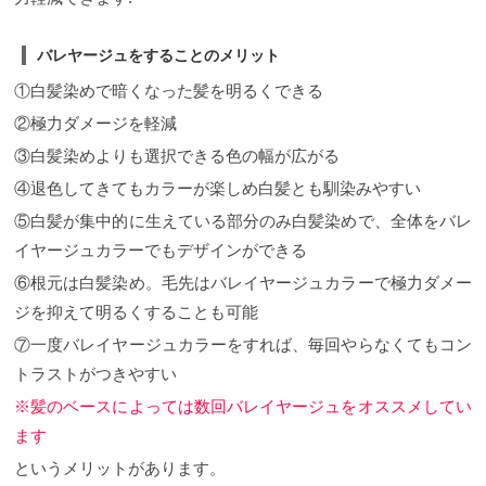
イオレットを加えることにより柔らかさと深みがプ
ラスされるショートカラー。 光の当たり方でより透
けて柔らかく見えるのがおしゃれ度高めでヘアカラ
バレヤージュをすることのメリット
ーとの相性もバッチリ！ より可愛らしさが引き立ち
ます！
2023年のヘアカラーはハイライトを入れて、
①白髪染めで暗くなった髪を明るくできる
淡いアッシュベージュもおすすめカラー！ 一度明る
②極力ダメージを軽減
さを作る事で、アッシュベージュの色味が淡く透明
感も出てくれるので、とってもおすすめです！ 褪色
③白髪染めよりも選択できる色の幅が広がる
具合も綺麗に抜けてくれるので、色が抜けていく過
程も楽しめます！
5SCENEのカラー剤は種類が豊
④退色してきてもカラーが楽しめ白髪とも馴染みやすい
富！ダメージレスで綺麗な色味が実現できます！ 綺
⑤白髪が集中的に生えている部分のみ白髪染めで、全体をバレ
麗な艶髪。 透き通るような色味。 ダメージレス。
5SCENEのカラー剤は種類が豊富でトリートメント
イヤージュカラーでもデザインができる
配合の薬剤なのでダメージレスで色味が綺麗に出ま
⑥根元は白髪染め。毛先はバレイヤージュカラーで極力ダメー
す。 5SCENEのカラーは髪に負担が少ないカラー剤
なので ・ダメージが気になる人 ・色がすぐ抜けてし
ジを抑えて明るくすることも可能
まう人 ・透明感のある色にしたい人 ・周りから綺麗
な色ね！と褒められたい人 にとっても向いているカ
⑦一度バレイヤージュカラーをすれば、毎回やらなくてもコン
ラー剤です。 仕上がりの手触りもなめらかなので、
トラストがつきやすい
ダメージを気にすることなくカラーを楽しんでいた
だけます。 2023年 5SCENE人気のショートスタイ
※髪のベースによっては数回バレイヤージュをオススメしてい
ルとヘアカラー お店にご来店されているお客様のス
ます
タイルとカラーの紹介。是非ご参考に！ 『2023年』
丸みショート×スモークバイオレット 丸みのあるショ
というメリットがあります。
ートに一度全体にブリーチをしてスモークバイオレ