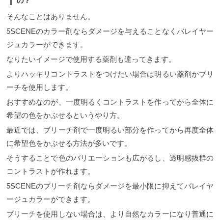
の？
SCENE AOYAMA 〒107-0062東京都港区南青山5-3-
24 Y’s House 2F 03-6427-4952 表参道駅A5出口徒歩
そんなことはありません。
3分 駐車場完備プラダを曲がって直ぐの場所
5SCENEのカラー剤ならダメージを与えることなくバレイヤー
ジュカラーができます。
なりたいイメージで使用する薬剤も違ってきます。
よりハッキリコントラストをつけたい場合は明るい薬剤かブリ
ーチを使用します。
おすすめなのが、一度明るくコントラストを作ってから全体に
希望の色をかぶせるというやり方。
最近では、ブリーチ剤で一度明るい部分を作ってから再度全体
に希望色をかぶせる方法が多いです。
そうすることで色のバリエーションも広がるし、透明感抜群の
コントラストが作れます。
5SCENEのブリーチ剤ならダメージを最小限に抑えてバレイヤ
ージュカラーができます。
ブリーチを使用しない場合は、より自然なカラーになり普通に