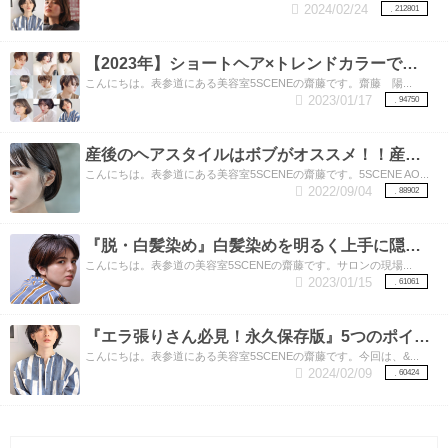
2024/02/24
212801
【2023年】ショートヘア×トレンドカラーでさらにオシャレ度UP！オススメショートヘア&ヘアカラー15選
こんにちは。表参道にある美容室5SCENEの齋藤です。齋藤 陽...
2023/01/17
94750
産後のヘアスタイルはボブがオススメ！！産後ママに人気のボブスタイル特集！
こんにちは。表参道にある美容室5SCENEの齋藤です。5SCENE AO...
2022/09/04
88902
『脱・白髪染め』白髪染めを明るく上手に隠せるカラー方法。バレイヤージュをご存知ですか？
こんにちは。表参道の美容室5SCENEの齋藤です。サロンの現場...
2023/01/15
61061
『エラ張りさん必見！永久保存版』5つのポイントを抑えてエラ張り×ショート、ボブのお悩み解決！
こんにちは。表参道にある美容室5SCENEの齋藤です。今回は、&...
2024/02/09
60424