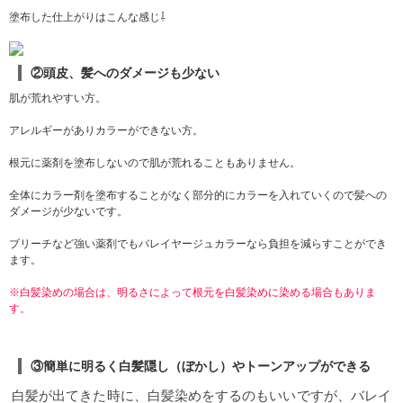
リング剤の選び方
香りが好き！デザインが可愛い！
塗布した仕上がりはこんな感じ⇩
などの理由で選ぶと失敗します。スタイリング剤は
どうなりたいか？ カラーの色味をより艶っぽく見せ
たい！ふんわり透明感のカラーを綺麗に見せたい！
②頭皮、髪へのダメージも少ない
などなりたい仕上がりで選ぶと失敗は少ないです。
固形タイプ、クリームタイプ、スプレータイプ、ム
肌が荒れやすい方。
ースタイプなど沢山あり仕上がりの質感や触り心地
なども違うので、なりたい目的に合わせて使い分け
アレルギーがありカラーができない方。
ましょう！
ショートヘア&トレンドカラーがさらに
グッとオシャレになるおすすめスタイリング剤
ショ
根元に薬剤を塗布しないので肌が荒れることもありません。
ートヘア での質感の違いは大まかに分けて3つ！
・
ふんわり軽やかに(ワックスタイプ)
・ツヤっとタイ
全体にカラー剤を塗布することがなく部分的にカラーを入れていくので髪への
トに(バーム、オイルタイプ)
・がっちりキープ(スプ
ダメージが少ないです。
レータイプ)
の3つに分かれます。
ワックスタイプは
どんな仕上がり？ ふんわり軽やかにしたい人には、
ブリーチなど強い薬剤でもバレイヤージュカラーなら負担を減らすことができ
ファイバー系(伸びのいいワックス)やクリームタイプ
ます。
の物がおススメです。動きや空気感が出しやすいの
で柔らかい質感や空気感が作りやすいです。ナチュ
※白髪染めの場合は、明るさによって根元を白髪染めに染める場合もありま
ラルにサラッと仕上げたい時にもオススメ！ ふんわ
す。
り動きのある質感は、寒色系、暖色系など アッシュ
の色味も柔らかい 印象になります。 バーム 、オイル
タイプはどんな仕上がり？ ツヤっとタイトになりた
③簡単に明るく白髪隠し（ぼかし）やトーンアップができる
い人はオイルやバーム系の物がおススメ。 バーム系
は少し艶っぽくアッシュカラーも綺麗に見せてくれ
白髪が出てきた時に、白髪染めをするのもいいですが、バレイ