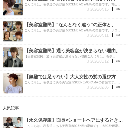
こんにちは。表参道の美容室 5SCENE AOYAMA の齋藤です。青山...
2026/04/15
181
【美容室難民】“なんとなく違う”の正体と、美容師が見ているもの。
こんにちは。表参道の美容室 5SCENE AOYAMA の齋藤です。サロ...
2026/04/11
110
【美容室難民】通う美容室が決まらない理由。
【美容室難民】通う美容室が決まらない理由こんにちは。表参...
2026/03/12
246
【無難では足りない】大人女性の髪の選び方
こんにちは。表参道にある美容室 5SCENE AOYAMA の齋藤です。...
2026/02/05
223
人気記事
【永久保存版】面長×ショートヘアにするときに注意してほしい3つのポイント！
こんにちは。表参道にある美容室5SCENEの齋藤です。5SCENE齋...