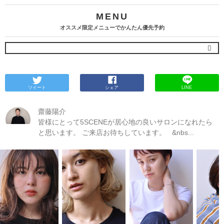
MENU
オススメ限定メニューでかんたん優先予約
ツイート
シェア
LINE
齋藤陽介
皆様にとって5SCENEが居心地の良いサロンになれたら
と思います。 ご来店お待ちしています。 &nbs...