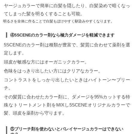
ます。 ボリュームを抑えたい時や、パサついて毛先
ヤージュカラーで簡単に白髪を隠したり、白髪染めで暗くなっ
がまとまらない髪質にオススメ！ ウエットな質感(濡
れ髪)を作りたい人はオイル系がオススメ！ 流行りの
てしまった髪を明るくすることも可能。
グレージュやブルージュなどのカラーとも相性バッ
明るさを全体に作ることで白髪もぼけやすく馴染みやすくなります。
チリ！ ツヤと質感をより綺麗に見せてくれます。 ス
プレータイプはどんな仕上がり？ トップのボリュー
ムや垂れてくる前髪、掻き上げた前髪など固定させ
④5SCENEのカラー剤なら極力ダメージを軽減できます
たり、ペタっとなりやすい人や、がっちりキープし
たい人はオススメ！
使用量はどれくらい？ 目安 ワッ
5SCENEのカラー剤は種類が豊富で、髪質に合わせて薬剤を選
クスはパール2個分
バームは10円玉一個分
オイルは
定します。
500円玉一個分
髪質や質感によって足りないと感じ
たらこれを基準に少しずつプラスして使用していき
頭皮が敏感な方にはオーガニックカラー。
ましょう！ それぞれなりたい質感で使い分けて、シ
ョートヘア を楽しんでくださいね！
最後に 2023年
色味をはっきり出したい方にはクリアなカラー。
ショートヘア に合うトレンドカラー、乾かし方、オ
コントラストをしっかり出したいときはハイトーン〜ブリー
ススメスタイリング剤をご紹介させて頂きました
が、いかがでしたか？ ショートヘア に挑戦してみよ
チ。
う！ トレンドカラーやってみよう！ スタイリング意
その髪質に合わせたカラー剤に、ダメージを95%カットする特
外と簡単そうでやってみよう！
など、少しでも皆様
のお役に立てれば嬉しいです！
新規でご来店のお客
殊なトリートメント剤をMIXし5SCENEオリジナルカラーで
様は10%OFF カット（シャンプー＆ブロー込）
髪、頭皮を薬剤から守ります。
15400円 → 13500円 限定クーポンはこちら⇩
お電
話でのお問い合わせでは、"ホームページを見た"とお
伝え頂ければ適用いたします。 下記電話番号クリッ
⑤ブリーチ剤を使わないとバレイヤージュカラーはできない
クでお店に繋がります。 ☎︎ 03−6427−4952
5