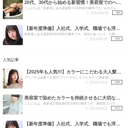
20代、30代から始める新習慣！美容室でのヘッドスパのススメ。
こんにちは！表参道にある美容室５SCENEの榎本です。みなさん...
2024/08/30
669
【新年度準備】入社式、入学式、職場でも浮かない暗めカラーでも垢向け。透明感もプラスした今どき暗髪（くらがみ）カラー！
表参道にある美容室5SCENEの榎本です。就活があったり、お勤...
2024/08/30
1425
人気記事
【2025年も人気!!!】カラーにこだわる大人髪女子必須！人気の”ブリーチなしダブルカラー”
ブリーチは必要？人気の"ブリーチなしダブルカラー"表参道に...
2024/12/04
5229
美容室で染めたカラーを持続させるに大切なこと
こんにちは。表参道の美容室5SCENEの榎本です。美容室でカラ...
2023/08/03
5171
【新年度準備】入社式、入学式、職場でも浮かない暗めカラーでも垢向け。透明感もプラスした今どき暗髪（くらがみ）カラー！