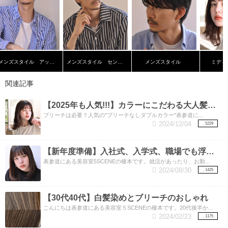
メンズスタイル アップバング
メンズスタイル センターパート
メンズスタイル
ミディ
関連記事
【2025年も人気!!!】カラーにこだわる大人髪女子必須！人気の”ブリーチなしダブルカラー”
ブリーチは必要？人気の"ブリーチなしダブルカラー"表参道に...
2024/12/04
5229
【新年度準備】入社式、入学式、職場でも浮かない暗めカラーでも垢向け。透明感もプラスした今どき暗髪（くらがみ）カラー！
表参道にある美容室5SCENEの榎本です。就活があったり、お勤...
2024/08/30
1425
【30代40代】白髪染めとブリーチのおしゃれ
こんにちは表参道にある美容室５SCENEの榎本です。20代後半か...
2024/02/23
1175