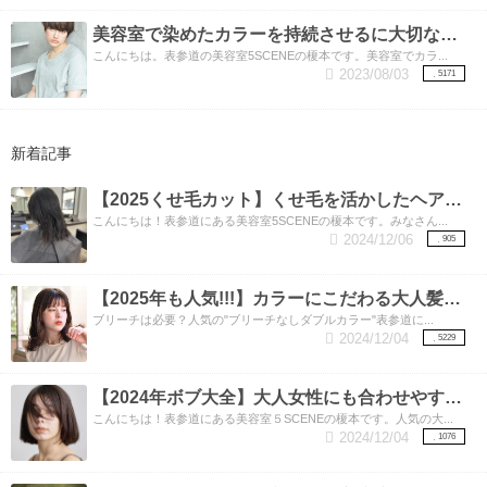
美容室で染めたカラーを持続させるに大切なこと
こんにちは。表参道の美容室5SCENEの榎本です。美容室でカラ...
2023/08/03
5171
新着記事
【2025くせ毛カット】くせ毛を活かしたヘアスタイル
こんにちは！表参道にある美容室5SCENEの榎本です。みなさん...
2024/12/06
905
【2025年も人気!!!】カラーにこだわる大人髪女子必須！人気の”ブリーチなしダブルカラー”
ブリーチは必要？人気の"ブリーチなしダブルカラー"表参道に...
2024/12/04
5229
【2024年ボブ大全】大人女性にも合わせやすい流行りのボブ！
こんにちは！表参道にある美容室５SCENEの榎本です。人気の大...
2024/12/04
1076