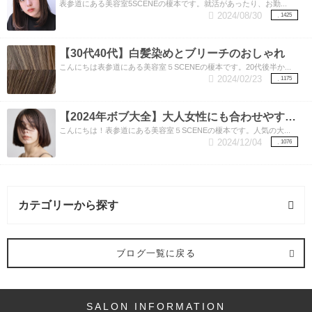
表参道にある美容室5SCENEの榎本です。就活があったり、お勤...
2024/08/30
1425
【30代40代】白髪染めとブリーチのおしゃれ
こんにちは表参道にある美容室５SCENEの榎本です。20代後半か...
2024/02/23
1175
【2024年ボブ大全】大人女性にも合わせやすい流行りのボブ！
こんにちは！表参道にある美容室５SCENEの榎本です。人気の大...
2024/12/04
1076
カテゴリーから探す
ヘアスタイル (4記事)
ブログ一覧に戻る
ボブ (1記事)
SALON INFORMATION
ロング (1記事)