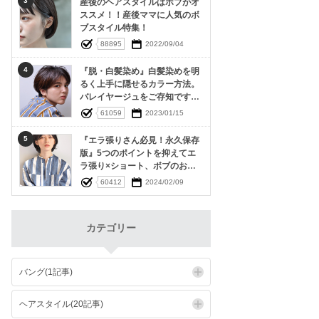
3
産後のヘアスタイルはボブがオ
ススメ！！産後ママに人気のボ
ブスタイル特集！
88895
2022/09/04
4
『脱・白髪染め』白髪染めを明
るく上手に隠せるカラー方法。
バレイヤージュをご存知です
か？
61059
2023/01/15
5
『エラ張りさん必見！永久保存
版』5つのポイントを抑えてエ
ラ張り×ショート、ボブのお悩
み解決！
60412
2024/02/09
カテゴリー
バング(1記事)
ヘアスタイル(20記事)