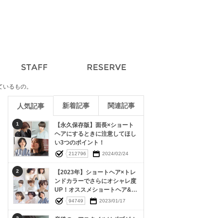
ているもの。
新着記事
関連記事
人気記事
1
【永久保存版】面長×ショート
ヘアにするときに注意してほし
い3つのポイント！
212796
2024/02/24
2
【2023年】ショートヘア×トレ
ンドカラーでさらにオシャレ度
UP！オススメショートヘア&ヘ
アカラー15選
94749
2023/01/17