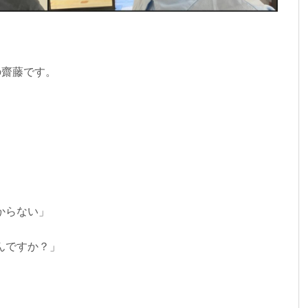
 の齋藤です。
、
からない」
んですか？」