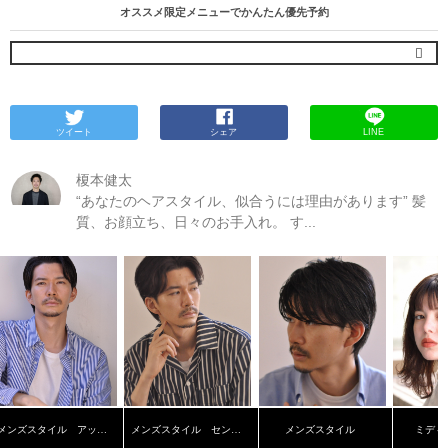
オススメ限定メニューでかんたん優先予約
ツイート
シェア
LINE
榎本健太
“あなたのヘアスタイル、似合うには理由があります” 髪
質、お顔立ち、日々のお手入れ。 す...
メンズスタイル アップバング
メンズスタイル センターパート
メンズスタイル
ミディ