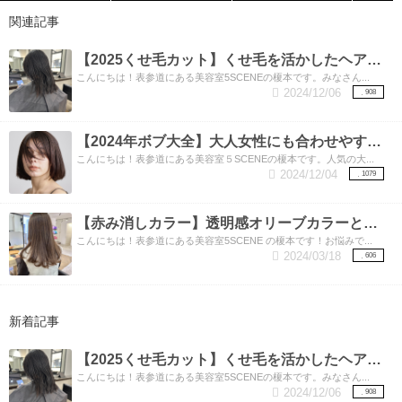
関連記事
【2025くせ毛カット】くせ毛を活かしたヘアスタイル
こんにちは！表参道にある美容室5SCENEの榎本です。みなさん...
2024/12/06
908
【2024年ボブ大全】大人女性にも合わせやすい流行りのボブ！
こんにちは！表参道にある美容室５SCENEの榎本です。人気の大...
2024/12/04
1079
【赤み消しカラー】透明感オリーブカラーとは？
こんにちは！表参道にある美容室5SCENE の榎本です！お悩みで...
2024/03/18
606
新着記事
【2025くせ毛カット】くせ毛を活かしたヘアスタイル
こんにちは！表参道にある美容室5SCENEの榎本です。みなさん...
2024/12/06
908