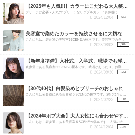
【2025年も人気!!!】カラーにこだわる大人髪女子必須！人気の”ブリーチなしダブルカラー”
ブリーチは必要？人気の"ブリーチなしダブルカラー"表参道に...
2024/12/04
5231
美容室で染めたカラーを持続させるに大切なこと
こんにちは。表参道の美容室5SCENEの榎本です。美容室でカラ...
2023/08/03
5174
【新年度準備】入社式、入学式、職場でも浮かない暗めカラーでも垢向け。透明感もプラスした今どき暗髪（くらがみ）カラー！
表参道にある美容室5SCENEの榎本です。就活があったり、お勤...
2024/08/30
1426
【30代40代】白髪染めとブリーチのおしゃれ
こんにちは表参道にある美容室５SCENEの榎本です。20代後半か...
2024/02/23
1179
【2024年ボブ大全】大人女性にも合わせやすい流行りのボブ！
こんにちは！表参道にある美容室５SCENEの榎本です。人気の大...
2024/12/04
1079