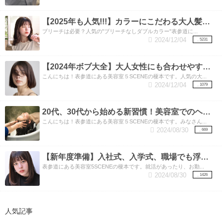
【2025年も人気!!!】カラーにこだわる大人髪女子必須！人気の”ブリーチなしダブルカラー”
ブリーチは必要？人気の"ブリーチなしダブルカラー"表参道に...
2024/12/04
5231
【2024年ボブ大全】大人女性にも合わせやすい流行りのボブ！
こんにちは！表参道にある美容室５SCENEの榎本です。人気の大...
2024/12/04
1079
20代、30代から始める新習慣！美容室でのヘッドスパのススメ。
こんにちは！表参道にある美容室５SCENEの榎本です。みなさん...
2024/08/30
669
【新年度準備】入社式、入学式、職場でも浮かない暗めカラーでも垢向け。透明感もプラスした今どき暗髪（くらがみ）カラー！
表参道にある美容室5SCENEの榎本です。就活があったり、お勤...
2024/08/30
1426
人気記事