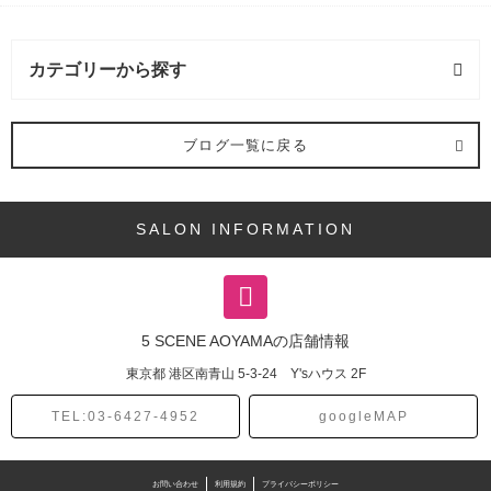
カテゴリーから探す
ヘアスタイル (4記事)
ブログ一覧に戻る
ボブ (1記事)
SALON INFORMATION
ロング (1記事)
メンズ (1記事)
5 SCENE AOYAMAの店舗情報
カラー (5記事)
東京都
港区南青山
5-3-24 Y'sハウス 2F
お悩み解決 (2記事)
TEL:03-6427-4952
googleMAP
お問い合わせ
利用規約
プライバシーポリシー