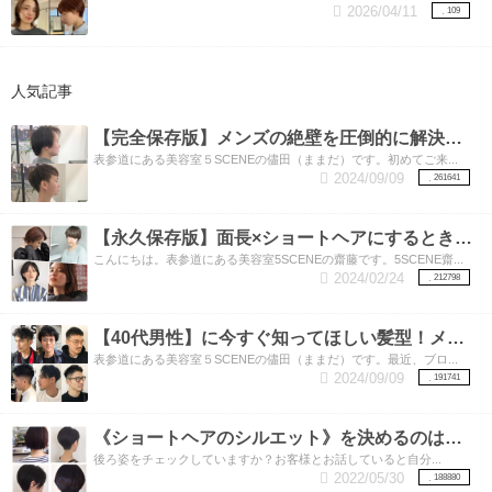
2026/04/11
109
人気記事
【完全保存版】メンズの絶壁を圧倒的に解決する3つの方法！絶壁とさようなら‼︎
表参道にある美容室５SCENEの儘田（ままだ）です。初めてご来...
2024/09/09
261641
【永久保存版】面長×ショートヘアにするときに注意してほしい3つのポイント！
こんにちは。表参道にある美容室5SCENEの齋藤です。5SCENE齋...
2024/02/24
212798
【40代男性】に今すぐ知ってほしい髪型！メンズカットの得意な表参道美容師が教えます。素敵な40代をおくるための髪型特集‼︎
表参道にある美容室５SCENEの儘田（ままだ）です。最近、ブロ...
2024/09/09
191741
《ショートヘアのシルエット》を決めるのは実は【襟足】！！いろいろな襟足のカットをご紹介
後ろ姿をチェックしていますか？お客様とお話していると自分...
2022/05/30
188880