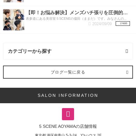
【即！お悩み解決】メンズハチ張りを圧倒的に解消する方法はこちら！
表参道にある美容室５SCENEの儘田（ままだ）です。みなさんの...
2024/09/09
174695
カテゴリーから探す
メイク (1記事)
ブログ一覧に戻る
アレンジスタイル (4記事)
SALON INFORMATION
5|Sゲスト (1記事)
バング (3記事)
5 SCENE AOYAMAの店舗情報
ヘアスタイル (52記事)
東京都
港区南青山
5-3-24 Y'sハウス 2F