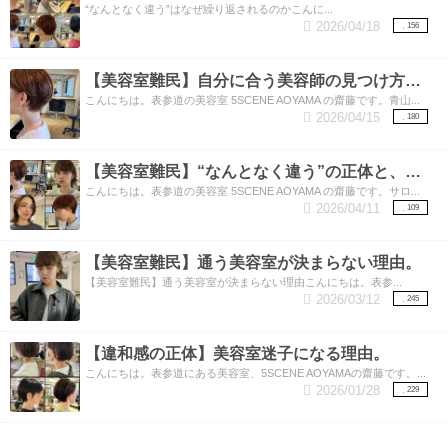
“なんとなく違う”はなぜ繰り返されるのかこんに...
2026/04/18
156
【美容室難民】自分に合う美容師の見つけ方と、しっくりくる理由。
こんにちは。表参道の美容室 5SCENE AOYAMA の齋藤です。青山...
2026/04/15
180
【美容室難民】“なんとなく違う”の正体と、美容師が見ているもの。
こんにちは。表参道の美容室 5SCENE AOYAMA の齋藤です。サロ...
2026/04/11
109
【美容室難民】通う美容室が決まらない理由。
【美容室難民】通う美容室が決まらない理由こんにちは。表参...
2026/03/12
245
【違和感の正体】美容室迷子になる理由。
こんにちは。表参道にある美容室、5SCENE AOYAMAの齋藤です。...
2026/01/28
229