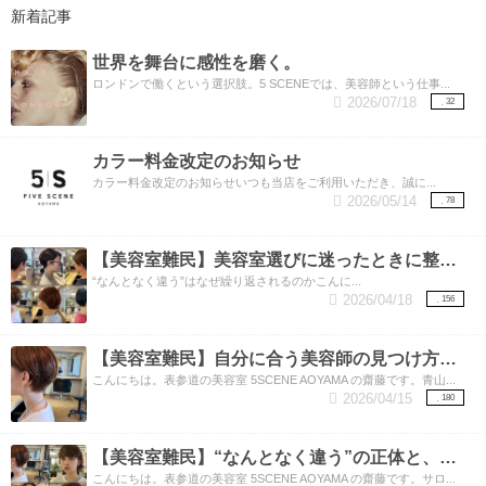
新着記事
世界を舞台に感性を磨く。
ロンドンで働くという選択肢。5 SCENEでは、美容師という仕事...
2026/07/18
32
カラー料金改定のお知らせ
カラー料金改定のお知らせいつも当店をご利用いただき、誠に...
2026/05/14
78
【美容室難民】美容室選びに迷ったときに整理したいこと。
“なんとなく違う”はなぜ繰り返されるのかこんに...
2026/04/18
156
【美容室難民】自分に合う美容師の見つけ方と、しっくりくる理由。
こんにちは。表参道の美容室 5SCENE AOYAMA の齋藤です。青山...
2026/04/15
180
【美容室難民】“なんとなく違う”の正体と、美容師が見ているもの。
こんにちは。表参道の美容室 5SCENE AOYAMA の齋藤です。サロ...