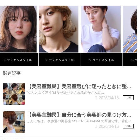
ミディアムスタイル
ミディアムスタイル
ショートスタイル
ショ
関連記事
【美容室難民】美容室選びに迷ったときに整理したいこと。
“なんとなく違う”はなぜ繰り返されるのかこんに...
2026/04/18
155
【美容室難民】自分に合う美容師の見つけ方と、しっくりくる理由。
こんにちは。表参道の美容室 5SCENE AOYAMA の齋藤です。青山...
2026/04/15
180