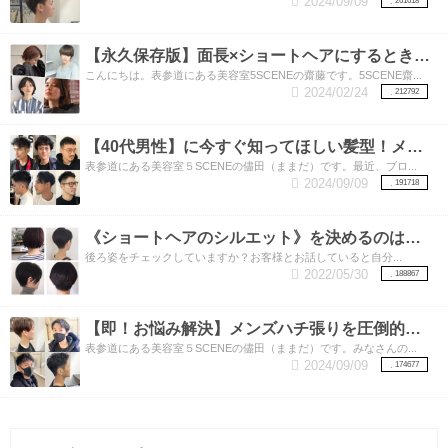
2024/09/09
261618
【永久保存版】面長×ショートヘアにするときに注意してほしい3つのポイント！
こんにちは。表参道にある美容室5SCENEの齋藤です。5SCENE齋...
2024/02/24
212792
【40代男性】に今すぐ知ってほしい髪型！メンズカットの得意な表参道美容師が教えます。素敵な40代をおくるための髪型特集‼︎
表参道にある美容室５SCENEの儘田（ままだ）です。最近、ブロ...
2024/09/09
191718
《ショートヘアのシルエット》を決めるのは実は【襟足】！！いろいろな襟足のカットをご紹介
後ろ姿をチェックしていますか？お客様とお話していると自分...
2022/05/30
188867
【即！お悩み解決】メンズハチ張りを圧倒的に解消する方法はこちら！
表参道にある美容室５SCENEの儘田（ままだ）です。みなさんの...
2024/09/09
174677