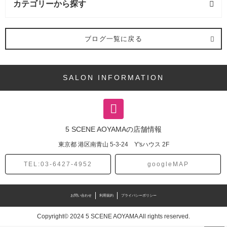
カテゴリーから探す
バング (1記事)
ブログ一覧に戻る
ヘアスタイル (20記事)
SALON INFORMATION
ショート (12記事)
ボブ (4記事)
5 SCENE AOYAMAの店舗情報
ミディアム (2記事)
東京都
港区南青山
5-3-24 Y'sハウス 2F
パーマ (2記事)
TEL:03-6427-4952
googleMAP
カラー (3記事)
お問い合わせ
利用規約
プライバシーポリシー
オージュア (4記事)
Copyright© 2024 5 SCENE AOYAMA All rights reserved.