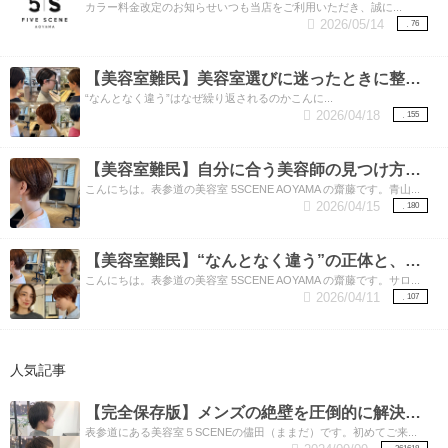
カラー料金改定のお知らせいつも当店をご利用いただき、誠に...
2026/05/14
76
【美容室難民】美容室選びに迷ったときに整理したいこと。
“なんとなく違う”はなぜ繰り返されるのかこんに...
2026/04/18
155
【美容室難民】自分に合う美容師の見つけ方と、しっくりくる理由。
こんにちは。表参道の美容室 5SCENE AOYAMA の齋藤です。青山...
2026/04/15
180
【美容室難民】“なんとなく違う”の正体と、美容師が見ているもの。
こんにちは。表参道の美容室 5SCENE AOYAMA の齋藤です。サロ...
2026/04/11
107
人気記事
【完全保存版】メンズの絶壁を圧倒的に解決する3つの方法！絶壁とさようなら‼︎
表参道にある美容室５SCENEの儘田（ままだ）です。初めてご来...