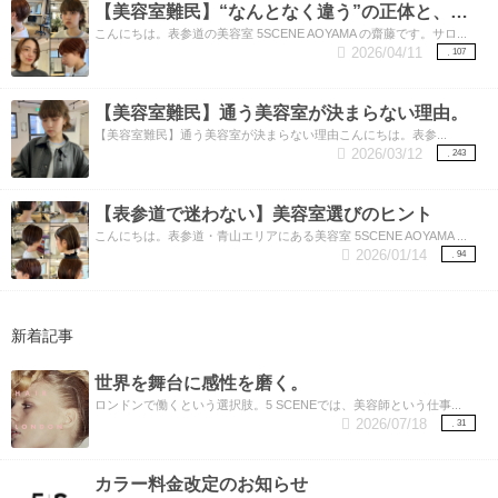
【美容室難民】“なんとなく違う”の正体と、美容師が見ているもの。
こんにちは。表参道の美容室 5SCENE AOYAMA の齋藤です。サロ...
2026/04/11
107
【美容室難民】通う美容室が決まらない理由。
【美容室難民】通う美容室が決まらない理由こんにちは。表参...
2026/03/12
243
【表参道で迷わない】美容室選びのヒント
こんにちは。表参道・青山エリアにある美容室 5SCENE AOYAMA ...
2026/01/14
94
新着記事
世界を舞台に感性を磨く。
ロンドンで働くという選択肢。5 SCENEでは、美容師という仕事...
2026/07/18
31
カラー料金改定のお知らせ