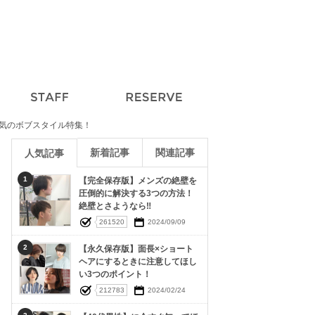
気のボブスタイル特集！
新着記事
関連記事
人気記事
1
【完全保存版】メンズの絶壁を
圧倒的に解決する3つの方法！
絶壁とさようなら‼︎
261520
2024/09/09
2
【永久保存版】面長×ショート
ヘアにするときに注意してほし
い3つのポイント！
212783
2024/02/24