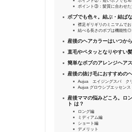
ポイント②：短いボブでも耳
ポイント③：髪質に合わせた
ボブでも色々。結ぶ・結ば
襟足ギリギリのミニマムでお
結べる長さのボブは機能性◎
産後のヘアカラーはいつから
直毛やペタッとなりやすい
簡単なボブのアレンジヘア
産後の抜け毛におすすめの
Aujua エイジングスパ 
Aujua グロウシブエッセンス
産後ママの悩みどころ。ロ
ト は？
ロング編
ミディアム編
ショート編
デメリット