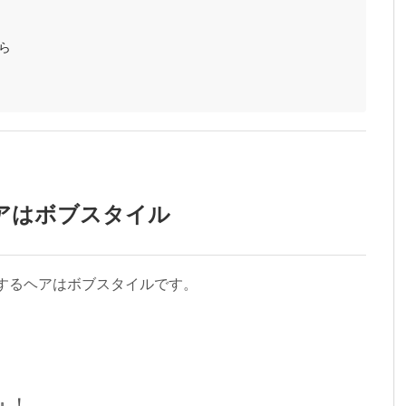
ら
アはボブスタイル
メするヘアはボブスタイルです。
t』！