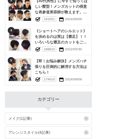
3
【40代男性】に今すぐ知ってほ
しい髪型！メンズカットの得意
な表参道美容師が教えます。素
敵な40代をおくるための髪型特
191651
2024/09/09
集‼︎
4
《ショートヘアのシルエット》
を決めるのは実は【襟足】！！
いろいろな襟足のカットをご紹
介
188810
2022/05/30
5
【即！お悩み解決】メンズハチ
張りを圧倒的に解消する方法は
こちら！
174610
2024/09/09
カテゴリー
メイク(1記事)
アレンジスタイル(4記事)