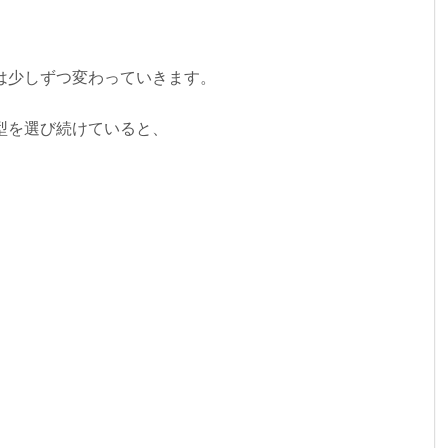
は少しずつ変わっていきます。
型を選び続けていると、
」
。