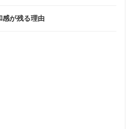
和感が残る理由
。