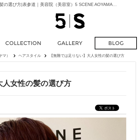
ヘアスタイル【無難では足りない】大人女性の髪の選び方|表参道｜美容院（美容室）5 SCENE AOYAMA（ファイブシーンアオヤマ）｜ブログ
オヤマ）
ヘアスタイル
【無難では足りない】大人女性の髪の選び方
大人女性の髪の選び方