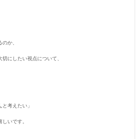
るのか、
大切にしたい視点について、
んと考えたい」
嬉しいです。