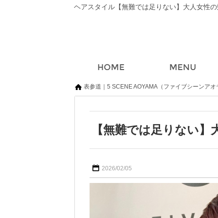
表参道｜5 SCENE AOYAMA（ファイブシーンア
【無難では足りない】
2026/02/05