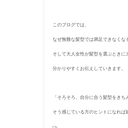
このブログでは、
なぜ無難な髪型では満足できなくな
そして大人女性が髪型を選ぶときに
分かりやすくお伝えしていきます。
「そろそろ、自分に合う髪型をきち
そう感じている方のヒントになれば