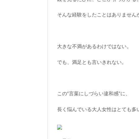
そんな経験をしたことはありません
大きな不満があるわけではない。
でも、満足とも言いきれない。
この“言葉にしづらい違和感”に、
長く悩んでいる大人女性はとても多