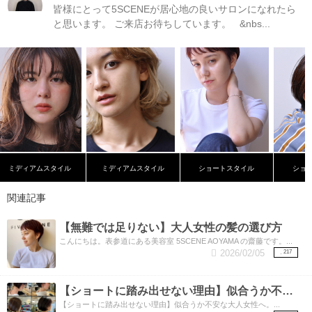
皆様にとって5SCENEが居心地の良いサロンになれたら
と思います。 ご来店お待ちしています。 &nbs...
ミディアムスタイル
ミディアムスタイル
ショートスタイル
ショ
関連記事
【無難では足りない】大人女性の髪の選び方
こんにちは。表参道にある美容室 5SCENE AOYAMA の齋藤です。...
2026/02/05
217
【ショートに踏み出せない理由】似合うか不安な大人女性へ。
【ショートに踏み出せない理由】似合うか不安な大人女性へ。...