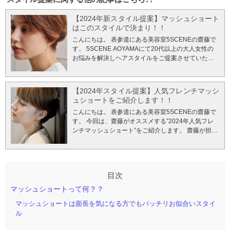
【2024年新スタイル提案】マッシュショート
はこのスタイルで決まり！！
こんにちは。 表参道にある美容室5SCENEの齋藤で
す。 5SCENE AOYAMAにて20代以上の大人女性の
お悩みを解決しヘアスタイルをご提案させていただ
いています。 今回は、【”2024年”マッシュショート
新スタイル提案】をご紹介します。 齋藤が担当させ
ていただくお客様はショートヘアやスタイルチェン
【2024年スタイル提案】人気フレンチマッシ
ジする方が多いため、お客様の日々のお悩みやご相
ュショートをご紹介します！！
談を伺った上で、その『お悩み』を一緒に解決しな
こんにちは。 表参道にある美容室5SCENEの齋藤で
がら、その人の骨格に合った”似合わせカット”でデザ
す。 今回は、齋藤がオススメする”2024年人気フレ
インをご提案するサロンワークを心がけています。
ンチマッシュショート”をご紹介します。 齋藤が担当
”似合わせカット”とは言葉の通り、お客様に似合わせ
させていただくお客様はショートヘアやスタイルチ
るカット技術のことです。髪質はもちろん、首の長
ェンジする方も多くいらっしゃいます。 そういった
さや顔の輪郭、頭部の骨格に合わせたカットをデザ
方には、日々のお悩みやなりたいスタイルを伺った
インしてお客様の理想へと近づけます。 5SCENEの
上で、ベストなヘアスタイルをご提案するサロンワ
カットはヘアスタイルを建築の設計図と同じように
ークを心がけています。
今回オススメする2024年人
捉え、デザインの特徴を活かしながら一人一人に対
気マッシュショート展開図↓↓ ※5SCENE齋藤はヘア
して”似合わせカット”をおこなうサロンです。 似合
マッシュショートって何？？
スタイルを建設的に捉え、骨格に合わせた似合わせ
わせカットに関する他の記事はこちら↓↓ このブログ
マッシュショートは面長を気になる方でもバッチリお似合いスタイ
カットでデザインを提供しています。
今回のブログ
では、僕が得意とする”似合わせカット”のポイントを
ル
では、５SCENE齋藤の技術者側目線でカット技術の
踏まえながら、2023年に是非試して頂きたいマッシ
ポイントを踏まえながらショートスタイルをご紹介
ュショートをご紹介します。そうする事で、普段、