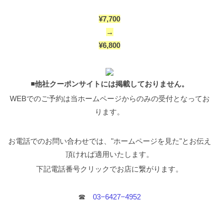
https://www.youtube.com/watch?
りたいスタイルになるためには骨格を見極めた上で
ートスタイルです。 自分自身がショートスタイルが
v=1fBHbGi33lc&t=420s
➁センター分けで前髪を作
のカットテクニックが重要になってきます。 出して
好きで、たくさんのお客様に提案させて頂いていま
¥7,700
らない。 面長さんが、前髪に隙間や空間を作りすぎ
はいけない部分（はち回り）にボリュームを出した
す。 短くショートヘアにスタイルチェンジする際、
ると縦長に見え、より縦長感が強調されます。 特に
→
り、欲しい部分（後頭部の後ろ部分やトップ）にボ
カウンセリング時によくご相談を受けることは、 ”頭
面長さんはセンターパートの分け目はNG! 面長さん
リュームがなかったりと余計に輪郭が目立ってしま
の形が悪いからチャレンジする自信がない” ”ショー
¥6,800
がよりショートで小顔に見せたいのであればおすす
っている方が多く、それが原因でメリハリのないシ
トヘアにすると、スタイリングが難しそう”
と言った
めできません。 どうしても作りたくない場合は分け
ョートになってしまっています。 ショートにすると
事を多くご相談を頂きます。 ですが、ショートヘア
目を左右どちらかにずらすと縦長のラインは軽減さ
きは、どのような『カタチ』にするか、そして形を
はお客様の骨格を理解した上で長さのバランスや形
るので面長さんにはオススメです！ 耳によくかけた
作るためのバランスをどのカットテクニックで解決
をデザインすることで、誰もが簡単でアレンジしや
◾️他社クーポンサイトには掲載しておりません。
りされる方で前髪を切りたくない方も左右どちらか
するかがとても大切です。
フレンチマッシュショー
すいヘアスタイルですし、悩みもしっかり解決でき
で分けることで、面長の縦長のラインが軽減されま
ト解説
フレンチマッシュショートスタイルをデザイ
ます！！ ショートヘアをされる時に『似合わない』
WEBでのご予約は当ホームページからのみの受付となってお
す。 ↓面長さんの前髪の分け目はポイント マッシュ
ンする際には以下のことに注意しながらカットしま
と決めつけネガティブになることはありません！ お
ショートに関するYouTubeはこちら↓↓
ります。
す。
①フレンチマッシュショート：アウトラインの
悩みを一緒に解決して、あなたに似合う新しいヘア
https://www.youtube.com/watch?v=b-
バランスと襟足の生えぐせ矯正 ②フレンチマッシュ
スタイルをチャレンジしてみましょう！！ なりたい
zZLrsB_Rk&t=4s ➂サイドのボリューム感で縦長の
ショート：後ろの丸み（後頭部のバランス作り） ③
ショートヘアスタイルをうまく伝えるために。 いか
印象を抑える。 面長さんは直線的なラインだとより
フレンチマッシュショート：サイドの前上がりのバ
がでしたか？今回は2023年秋冬人気フレンチマッシ
お電話でのお問い合わせでは、"ホームページを見た"とお伝え
縦長が強調されます。 縦長のイメージを和らげるた
ランス
以上、３つのポイントがとても重要です。 そ
ュショートをカット技術のポイントを踏まえながら
頂ければ適用いたします。
めにはサイドには自然な丸みとボリュームが必須で
のバランスさえうまくデザインできれば、フレンチ
ご紹介致しました。 正直、美容用語での解説部分も
す！ サイドのボリュームや動きなどの遊びがないと
マッシュショートは誰にでもピッタリお似合いなお
沢山あったため、イメージがしづらいところもあっ
下記電話番号クリックでお店に繋がります。
縦長のラインになってしまいます。 面長さんは横の
すすめスタイルです。 スタイルチェンジはもちろ
たと思います。 ですが、この”美容用語”、これがな
動きがあると縦のラインが軽減されるので、サイド
ん、髪に手間をかけたくない方も是非試して頂きた
りたいヘアスタイルになれない大きな原因の一つな
に丸みの出るショートがオススメ！ ショートは髪質
いのがショートスタイルです！！
①フレンチマッシ
んです。 僕がカウンセリング時に心がけていること
☎︎
03−6427−4952
によってはペタッとなりやすいので、サイドが頬に
ュショート：アウトラインのバランスと襟足の生え
はこの”美容用語”をNGワードにしてお客様とカウン
添いすぎると面長さんの縦長のラインが強調されや
ぐせ矯正
ショートスタイルを作る上でまず重要にな
セリングを行うことです。 ですが、このブログを読
すくなるので注意が必要です。
↓面長さんはサイドに
ってくるのが耳周りのアウトライン、襟足の生えぐ