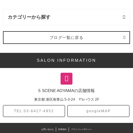
カテゴリーから探す
バング (1記事)
ブログ一覧に戻る
ヘアスタイル (20記事)
SALON INFORMATION
ショート (12記事)
ボブ (4記事)
5 SCENE AOYAMAの店舗情報
ミディアム (2記事)
東京都
港区南青山
5-3-24 Y'sハウス 2F
パーマ (2記事)
TEL:03-6427-4952
googleMAP
カラー (3記事)
お問い合わせ
利用規約
プライバシーポリシー