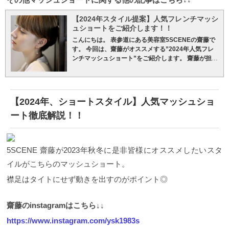
SCENE齋藤が担当する女性顧客は８割がショートス
ンスさえうまくデザインできれば、フレンチマッシ
ンに動きやナチュラルな質感をプラスで表現するこ
タイル！ ５SCENE齋藤が担当する女性のお客様の約
ュショートは誰にでもピッタリお似合いなおすすめ
とが可能になります。 ５SCENE齋藤が担当するお客
【2024年スタイル提案】人気フレンチマッシ
８割がショートスタイルです。 僕が得意としている
スタイルです。 スタイルチェンジはもちろん、髪に
様の多くはこのデザインテクニック楽しんでいただ
ュショートをご紹介します！！
技術はカットデザインですが、そこには理由があり
手間をかけたくない方も是非試して頂きたいのがシ
いています。 マッシュショートにカラーテクニッ
ます。 形を創るという事がとても好きで、日々こだ
こんにちは。 表参道にある美容室5SCENEの齋藤で
ョートスタイルです！！
①フレンチマッシュショー
ク”バレイヤージュ”をプラスすることでいつもとまた
わりを持ってお仕事させて頂いています。 頭の骨格
す。 今回は、齋藤がオススメする”2024年人気フレ
ト：アウトラインのバランスと襟足の生えぐせ矯正
違ったデザインを楽しんでみてはいかがでしょう
や輪郭を建設的に捉えてヘアスタイルをデザインす
ンチマッシュショート”をご紹介します。 齋藤が担当
ショートスタイルを作る上でまず重要になってくる
か？ ジェンダーレス×マッシュショートにアイロン仕
ることがヘアカットで最も重要なことです。 15年以
させていただくお客様はショートヘアやスタイルチ
のが耳周りのアウトライン、襟足の生えぐせ矯正と
上げで動きを演出 丸みのあるカットラインに動きや
上の現場経験と講師や教育担当責任者として培った
ェンジする方も多くいらっしゃいます。 そういった
デザイン作りです。 襟足の生えぐせは、ショートス
ニュアンスを与えてくれるのがアイロン。最近では
経験をもとに、より多くの方にヘアスタイルを楽し
方には、日々のお悩みやなりたいスタイルを伺った
タイルをコンパクトに見せたいときになかなかのく
コードレスアイロンも増え、自宅でアイロンで仕上
んで頂きたいと思います。 今の髪型に満足していな
上で、ベストなヘアスタイルをご提案するサロンワ
せ者です。そんな時は襟足の生えぐせに沿ってハサ
げる方も多いのではないでしょうか？コツさえ掴め
【2024年、ショートスタイル】人気マッシュショ
い方は是非、ご予約お待ちしています！！ 5SCENE
ークを心がけています。
今回オススメする2024年人
ミを入れながらスライドカットを行います。そうす
ば時短で簡単に今っぽいトレンド感のあるスタイル
齋藤陽介
新規でご来店のお客様はクーポンがお使い
気マッシュショート展開図↓↓ ※5SCENE齋藤はヘア
ート徹底解説！！
ることで余計な毛束を削ぎ落とすことができ、耳周
をデザインできます。 こちらのデザインは、ランダ
いただけます。 １０％以上のOFFになりますのでこ
スタイルを建設的に捉え、骨格に合わせた似合わせ
りのアウトラインをコンパクトに収めることができ
ムにねじった毛束を温度１４０°設定のカールアイロ
の機会に是非お試しください
カットのクーポンを選
カットでデザインを提供しています。
今回のブログ
ます。 骨格に合わせた似合わせカットで襟足のバラ
ンでランダムに巻いています。そして最後に頭頂部
択してください ¥7,700→¥6,800
◾️他社クーポンサイ
では、５SCENE齋藤の技術者側目線でカット技術の
ンスが整うと、後ろから見た時のシルエットがより
の根元部分に半カールのアイロンで仕上げていま
トには掲載しておりません。 WEBでのご予約は当ホ
5SCENE 齋藤が2023年秋冬に是非皆様にオススメしたいスタ
ポイントを踏まえながらショートスタイルをご紹介
一層綺麗に仕上がります。 ②フレンチマッシュショ
す。そうすることでスタイリングはより簡単になり
ームページからのみの受付となっております。
面長×
いたします。 そうする事で、普段、5SCENE齋藤が
ート：後ろの丸み（後頭部のバランス作り） 続い
イルがこちらのマッシュショート。
ます。ストレート毛の方は実感することが特に多い
ショートヘアで５SCENE齋藤が気をつけている事。
お客様にどのようにヘアスタイルを提案している
て、フレンチマッシュショートスタイルをデザイン
と思いますが、セットを簡単にするためのアイロン
ショートは繊細なカット技術が必要でごまかしが効
か、どういったところにこだわりや似合わせポイン
襟足はタイトにせず動きを出すのがポイント◎
する上でこだわりたいポイントは、後頭部、後ろの
デザイン提案は僕もよく現場でしています。朝なか
きません。 その中で面長の輪郭でのショートは、出
トをデザインしているか、そういったことを少しで
丸み（グラデーションのウェイトの位置）造りで
なかスタイリングが決まらない方は一度お試しして
してはいけない部分にボリュームを出したり、欲し
も理解して頂けたら幸いです。 5SCENE 齋藤 フレン
す。 頭の骨格は人それぞれですが、日本人は絶壁が
みても良いと思います。スタイリングは、ヘアオイ
い部分にボリュームがなかったりと余計に輪郭が目
齋藤のinstagramはこちら↓↓
チマッシュショートスタイルとは？ まず始めに、”フ
多いと言われています。正面から見たヘアスタイル
ルに少量のワックス混ぜ合わせ、全体に揉み込むだ
立ってしまっている方が多く、それが原因でメリハ
レンチマッシュショート”に関して解説したいと思い
が似合っていても、後ろから見た時にバランスが悪
けで簡単に再現できるマッシュショートスタイルで
https://www.instagram.com/ysk1983s
リのないショートになってしまっています。 面長さ
ます。
はっきりとした定義はありませんがフレンチ
いと勿体無いですよね、、。 ですがご安心くださ
す。 サイドパート仕上げでクールな美人ヘア サイド