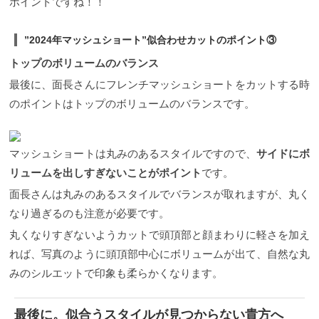
ポイントですね！！
伸ばしかけの方にもおすすめです！！
新規でご来店
に頻繁にオススメしているショートスタイルです。
引き出す方向を工夫することで、仕上がりがナチュ
のお客様はクーポンがお使いいただけます。 １０％
面長さんはワイドな広めの前髪や、横に広がるふん
ラルで丸みのあるデザインを造ることが出来ます。
以上のOFFになりますのでこの機会に是非お試しく
わり動きのあるスタイルなど幅広く楽しめます。 面
こちらがカット後の仕上がりです。 いかがですか？
”2024年マッシュショート”似合わせカットのポイント③
ださい
カット＋カラーorパーマ（トリートメント付
長×フレンチマッシュショート 柔らかい質感のフレン
シルエットに自然な丸みが加わり、後ろのバランス
き）¥13,500のクーポンを選択してください
チマッシュショートはクールに見えやすい面長さん
トップのボリュームのバランス
も綺麗なフォルムを作ることが出来ました。そして
¥18,150〜→¥13,500
WEBでのご予約は当ホームペ
にもぴったりなスタイル。 骨格に合わせた似合わせ
毛束の質感もナチュラルに仕上げることができまし
ージからのみの受付となっております。 理想のショ
最後に、面長さんにフレンチマッシュショートをカットする時
カットで気になる縦長のバランスをうまく調節でき
た。 Before、Afterを見ていただくと後頭部、後ろ
ートスタイルになれない方へ 色々と細かくお話しし
ます！！
フレンチマッシュショートに関するブログ
のシルエットの違いがより具体的にわかると思いま
のポイントはトップのボリュームのバランスです。
ましたが結局は、なんかいい感じにしてほしいと
はこちら↓↓ 面長×マッシュショート×前髪幅広め×パ
す。 シルエットの良し悪しはこのように襟足のバラ
か、さっぱりしたいとか、軽くしたいとかとか、、
ーマ トップのボリュームを抑え、前髪を目尻幅より
ンス作りと後ろのデザイン作りが大切です。 全体の
そういったイメージをお伝えしてもられば、必ず素
も広くとり横幅を強調したマッシュショートで面長
バランスをきれいな”ひし形”、要は”黄金比のバラン
敵なデザインを皆さまのライフスタイルに合わせて
も解消！ 前髪の幅を広く取ることで、縦長のライン
マッシュショートは丸みのあるスタイルですので、
ス”になるようにイメージし、カットでデザインする
サイドにボ
ご提案いたします！！ 是非5SCENEへのご予約お待
を横にずらしています。 目線が前髪に行くことで面
事がとても重要になってきます。 そのために最も重
ちしています。
5SCENEサロンチーフ 齋藤陽介
リュームを出しすぎないことがポイント
です。
長のシルエットも改善されます。 パーマをかけても
要なことがこのカットテクニックでつくる、”グラデ
面長さんにマッシュは相性抜群！ 面長×マッシュショ
ーションのウェイトの位置”になります。 ↑↑ ショー
面長さんは丸みのあるスタイルでバランスが取れますが、丸く
ートレイヤー 襟足を不揃いに残したショートレイヤ
トスタイルの後ろの丸み作りは5SCENE 齋藤にお任
なり過ぎるのも注意が必要です。
ースタイル。 前髪の分け目を少しサイドにすること
せください！！ 美術の世界や建築の世界でもよく言
で縦長になり過ぎず軽さのでる質感になります！！
われる”黄金比のバランス”。 これはヘアカットの世
丸くなりすぎないようカットで頭頂部と顔まわりに軽さを加え
丸くなり過ぎないので動きを出したい方にはおすす
界でも同じ意識と認識が必要です。 バックの丸みを
れば、写真のように頭頂部中心にボリュームが出て、自然な丸
めスタイルです！！ マッシュショートレイヤーに関
どこに置きたいのか、そういったバランスの悩みや
するYouTubeはこちら↓↓
こちらからの提案は”黄金比のバランス”に基づいて
みのシルエットで印象も柔らかくなります。
https://www.youtube.com/watch?v=30SyTum01kQ
考えると答えが導き出せます。 後ろと襟足のバラン
面長×マッシュショート×黒髪 前髪幅とサイドにボリ
ス作りだけでも印象は大きく変わります！！
カット
ュームが出るシルエットで面長も解消！ 面長さんは
は切り方も重要ですが、それだけでなくデザインの
最後に。似合うスタイルが見つからない貴方へ
黒髪にもマッシュショートがおすすめ！ 黒髪で面長