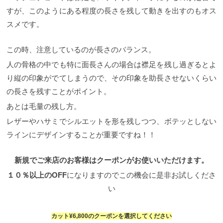
『似合わない』と決めつけネガティブになることは
ジするときは、どのような『カタチ』にするかがと
金比のバランス”。 これはヘアカットの世界でも同じ
みせたりと表現のバリエーションは豊富です。 皆さ
すが、このようにある程度の長さを残して動きを出すのもオス
ありません！ 一緒に解決して、あなたに似合うヘア
っても大切です。 先日ご来店頂いたお客様のヘアス
意識と認識が必要です。 バックの丸みをどこに置き
んがマッシュショートにチャレンジするときは、ど
スタイルを見つけていきましょう！ ”似合わせカッ
タイルです。 長かった髪をバッサリとフレンチマッ
スメです。
たいのか、そういったバランスの悩みやこちらから
のような『カタチ』にするかがとっても大切です。
ト” に関するブログはこちら↓↓
ここを押さえれば大
シュベースのショートスタイルにスタイルチェンジ
の提案は”黄金比のバランス”に基づいて考えると答え
５SCENE齋藤は、柔らかい質感と髪を傷ませないカ
丈夫！面長さんが失敗しないショート3つの注意点。
◎ カットのポイントは頭の骨格に合わせた、後ろの
が導き出せます。 後ろと襟足のバランス作りだけで
ット技法で、輪郭に似合うバランスでデザインを提
面長さんにショートスタイルをカットする時にやっ
この時、注意しているのが長さのバランス。
シルエットです。 正面だけでなく後頭部の後ろやシ
も印象は大きく変わります！！
カットは切り方も重
案致します。 色々と細かくお話ししましたが結局
てはいけないポイントを3つご紹介をします。 面長さ
ルエット全体どこから見てもバランス良いスタイル
要ですが、それだけでなくデザインのバランス、そ
は、なんかいい感じにしてほしいとか、さっぱりし
人の骨格の中でも特に面長さんの場合は襟足を残し過ぎるとよ
んのお悩みをより強調してしまう3つのポイントは、
がカットテクニックで最も重要なことです。 ５
してそのバランスは感覚ではなく、 ”骨格に合わせた
たいとか、軽くしたいとかとか、、 そういったイメ
①トップのボリューム感 ②前髪の幅 ③サイドのボリ
SCENE齋藤は、柔らかい質感と髪を傷ませないカッ
り縦の印象がでてしまうので、その印象を助長させないくらい
スタイルカット”で正確にカット出来ているのかが重
ージをお伝えしてもられば、必ず素敵なデザインを
ューム感 以上、３つのポイントに注意することで、
ト技法で、輪郭に似合うバランスでデザインを提案
要です。 ③サイドの前上がりのバランス 最後に、フ
皆さまのライフスタイルに合わせてご提案いたしま
の長さを残すことがポイント。
面長さんの輪郭をカバーして似合うショートになり
致します。 前髪を作る・作らないや、顎ラインより
レンチマッシュショートをデザインする上でこだわ
す！！ 是非5SCENEへのご予約お待ちしています。
ます。 ➀トップのボリュームを出し過ぎない事。 面
も長い・短いなど、骨格、髪質、その方の雰囲気で
あとは毛量の残し方。
りたいポイントは、スタイル全体のイメージを印象
カット ¥7700 ➡︎ ¥6800 カット＋カラーorパーマ
長さんのショートはトップにふんわり感や高さが出
一人一人の『似合わせ』は違うので、ちょっとした
付ける、サイドの前上がりのバランス造りです。
こ
¥15400 ➡︎ ¥13500
下記電話番号クリックでお店
てしまうと、より縦長のシルエットになり面長が強
レザーやハサミでシルエットを形を残しつつ、ボテッとしない
ことで見え方が違ってくるのでしっかりとカウンセ
のスタイルのポイントはサイドを耳にかけてタイト
に繋がります。 ☎︎ 03−6427−4952
5SCENE 教育技
調されます。 面長さんがトップのボリュームが必要
リングで決めていきましょう！
新規でご来店のお客
にスタイリングできるくらいの前上がりのバランス
ラインにデザインすることが重要ですね！！
術担当 齋藤陽介
以上に出てしまうと、全体のバランスも悪くなって
様はクーポンがお使いいただけます。 １０％以上の
です。 後頭部、後ろの丸みを起点にしてサイドの長
しまうため面長さんがショートにする時は注意が必
OFFになりますのでこの機会に是非お試しください
さを決めることで全体のシルエットがタイトでコン
要です。
トップに高さを出しすぎないことでショー
カットクーポンをご選択してください
新規でご来店のお客様はクーポンがお使いいただけます。
パクトな印象になります。 フレンチマッシュショー
トでも全体のバランスもよくなります。 髪質がペタ
¥7,700→¥6,800
WEBでのご予約は当ホームページ
トは骨格や顔の輪郭が出やすいため、このようにし
ッとなりやすくトップにボリュームがほしい方は、
１０％以上のOFF
になりますのでこの機会に是非お試しくださ
からのみの受付となっております。
カットテクニッ
てデザインを決めることで自分に合ったヘアスタイ
根元が立ち上がる程度に軽くするか、大きめのカー
クで頭の”形”を造るフレンチマッシュショートスタ
ルを再現できることができます。 フロントの長さと
い
ルのパーマがおススメです。 そうすることでショー
イル こちらのスタイルが、齋藤がおすすめの”2024
毛量は、このようなカットテクニックで不揃いで、
トでもバランスが取れて面長の輪郭をカバーできま
年人気フレンチマッシュショートスタイル”です。 シ
自然な毛束感を出すことができます。 5SCENE 齋藤
す。 ↓面長さんはトップのバランスがポイント
ベリ
ョートスタイルは繊細なカット技術が必要でごまか
が担当する女性顧客は８割がショートスタイル
カット¥6,800のクーポンを選択してください
ーショートに関するYouTubeはこちら↓↓
しが効きません。 頭の骨格は人ぞれぞれですし、な
5SCENE 齋藤が担当する女性のお客様の８割がショ