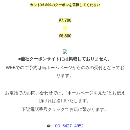
んでも形やバランスでショートを似合わせることは
なります。 それを踏まえて顔まわりやサイドの長さ
カット¥6,800のクーポンを選択してください
可能です。 後は、ご自身の個性を活かして、前髪の
のデザインを設定するとより多くのショートスタイ
幅や顔まわりの残し方などあなただけの特別なヘア
ルを楽しむことができると思います。 ぜひカウンセ
スタイルを担当美容師さんと決めていきましょう！
リング時に活用してみてください。 5SCENEの技術
¥7,700
ヘアスタイルは絶対にこうしないといけない！は無
はこのような事を踏まえてお客様にヘアデザインを
いですが少しでも皆様のお役に立てれば嬉しいで
ご提案しています。 何度もお伝えしますが、普段の
→
す！ 素敵なショートライフを楽しんでくださいね！
営業でカットする際に心がけていることは、 ”お客様
¥6,800
新規でご来店のお客様はクーポンがお使いいただけ
の骨格とのバランス”を最重要視します。 ”骨格に合
ます。 １０％以上のOFFになりますのでこの機会に
わせたショートスタイルカット” こちらは、僕自身、
是非お試しください
カット＋カラーorパーマ（トリ
教育責任者として教える側に一番伝えたいポイント
ートメント付き）¥13,500のクーポンを選択してくだ
でもあります。 今回ご紹介した人気フレンチマッシ
さい ¥18,150〜→¥13,500
◾️他社クーポンサイトには
◾️他社クーポンサイトには掲載しておりません。
ュショートをデザインする場合、襟足の生えぐせ矯
掲載しておりません。 WEBでのご予約は当ホームペ
正とデザイン作り、後頭部、後ろの丸みとグラデー
WEBでのご予約は当ホームページからのみの受付となってお
ージからのみの受付となっております。
お電話での
ションのウェイトの位置、そういったポイントがと
お問い合わせでは、"ホームページを見た"とお伝え
ても重要です。そのバランスさえうまくデザインで
ります。
頂ければ適用いたします。 下記電話番号クリックで
きれば、ショートスタイルは誰でもチャレンジしや
お店に繋がります。 ☎︎ 03−6427−4952
5SCENE
すい、おすすめスタイルです。スタイルチェンジは
齋藤陽介
もちろん、伸ばしかけの方にもおすすめです！！
新
お電話でのお問い合わせでは、"ホームページを見た"とお伝え
規でご来店のお客様はクーポンがお使いいただけま
頂ければ適用いたします。
す。 １０％以上のOFFになりますのでこの機会に是
非お試しください
カット＋カラーorパーマ（トリー
下記電話番号クリックでお店に繋がります。
トメント付き）¥13,500のクーポンを選択してくださ
い ¥18,150〜→¥13,500
WEBでのご予約は当ホーム
ページからのみの受付となっております。 理想のシ
☎︎
03−6427−4952
ョートスタイルになれない方へ 色々と細かくお話し