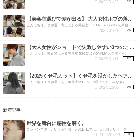
2026/01/25
230
【美容室選びで差が出る】 大人女性ボブの落とし穴3つ
こんにちは。表参道・青山にある美容室 5SCENE AOYAMA の齋藤...
2026/01/21
162
【大人女性がショートで失敗しやすい3つのこと】表参道美容師が解説
こんにちは。表参道にある美容室 5SCENE AOYAMA の齋藤です。...
2026/01/11
223
【2025くせ毛カット】くせ毛を活かしたヘアスタイル
こんにちは！表参道にある美容室5SCENEの榎本です。みなさん...
2024/12/06
905
新着記事
世界を舞台に感性を磨く。
ロンドンで働くという選択肢。5 SCENEでは、美容師という仕事...
2026/07/18
30