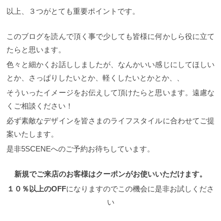
ョートヘアはお客様の骨格を理解した上で長さのバ
る時によくわからないから「お任せで！」は何度も
ランスや形をデザインすることで、誰もが簡単でア
以上、３つがとても重要ポイントです。
ショートにされている方は大丈夫だと思いますが、
レンジしやすいヘアスタイルですし、悩みもしっか
初めてバッサリ切ったり、初めていく 美容院ではや
り解決できます！！ ショートヘアをされる時に『似
めましょう。個々で髪質、骨格の悩みは違うもの。
このブログを読んで頂く事で少しても皆様に何かしら役に立て
合わない』と決めつけネガティブになることはあり
自分自身が気になるところ。悩みなどを 伝え事前に
ません！ お悩みを一緒に解決して、あなたに似合う
たらと思います。
イメージに近い写真を用意するか担当美容師さんと
新しいヘアスタイルをチャレンジしてみましょ
雑誌やカタログなどを見て相談しましょう！ ご自身
う！！ なりたいショートヘアスタイルをうまく伝え
色々と細かくお話ししましたが、なんかいい感じにしてほしい
の髪に対する悩みやこういうのは好き、嫌いを具体
るために。 いかがでしたか？今回は2023年秋冬人気
とか、さっぱりしたいとか、軽くしたいとかとか、、
的に伝えましょう！ プロは顔立ちや髪質、身につけ
フレンチマッシュショートをカット技術のポイント
ている物や洋服などで似合う髪型を一目で見抜いて
を踏まえながらご紹介致しました。 正直、美容用語
そういったイメージをお伝えして頂けたらと思います。遠慮な
しまうもの。 ただ、「お客様が何処を気にしていて
での解説部分も沢山あったため、イメージがしづら
くご相談ください！
悩みはなんなのか？」で提案するスタイルも変わっ
いところもあったと思います。 ですが、この”美容用
てきます。 骨格で似合うヘアスタイルも違ってきま
語”、これがなりたいヘアスタイルになれない大きな
必ず素敵なデザインを皆さまのライフスタイルに合わせてご提
す。遠慮せずにはっきりと悩みを伝えることが理想
原因の一つなんです。 僕がカウンセリング時に心が
のヘアスタイルへの第一歩です。 似合わせカットに
案いたします。
けていることはこの”美容用語”をNGワードにしてお
関する記事はこちら↓↓ ５SCENE料金
・カット（カ
客様とカウンセリングを行うことです。 ですが、こ
是非5SCENEへのご予約お待ちしています。
ット・ブロー込み）￥7,700 ・カラ
のブログを読んで頂く事で少しても皆様が美容室で
ー ¥7,700~ ・パー
カウンセリングする際に役立てたらと思います！！
マ ¥7,700~ ・学生
フレンチマッシュショートスタイルをデザインする
新規でご来店のお客様はクーポンがお使いいただけます。
10%OFF 5 SCENE AOYAMA 〒107-0062東京都港
際に重要なポイントは、 ①フレンチマッシュショー
区南青山5-3-24Y’s House 2F 03-6427-4952 表参道
ト：アウトラインのバランスと襟足の生えぐせ矯正
１０％以上のOFF
になりますのでこの機会に是非お試しくださ
駅A5出口徒歩3分 駐車場完備プラダを曲がって直ぐ
②フレンチマッシュショート：後ろの丸み（グラデ
い
の場所
最後に いかがでしたか？ 今回は面長さんにフ
ーションのウェイトの位置） ③フレンチマッシュシ
ォーカスしてご提案させていただきました。 面長さ
ョート：サイドの前上がりのバランス 以上、３点に