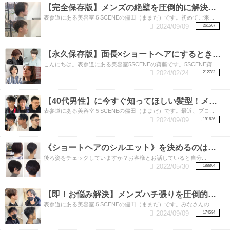
【完全保存版】メンズの絶壁を圧倒的に解決する3つの方法！絶壁とさようなら‼︎
表参道にある美容室５SCENEの儘田（ままだ）です。初めてご来...
2024/09/09
261507
【永久保存版】面長×ショートヘアにするときに注意してほしい3つのポイント！
こんにちは。表参道にある美容室5SCENEの齋藤です。5SCENE齋...
2024/02/24
212782
【40代男性】に今すぐ知ってほしい髪型！メンズカットの得意な表参道美容師が教えます。素敵な40代をおくるための髪型特集‼︎
表参道にある美容室５SCENEの儘田（ままだ）です。最近、ブロ...
2024/09/09
191636
《ショートヘアのシルエット》を決めるのは実は【襟足】！！いろいろな襟足のカットをご紹介
後ろ姿をチェックしていますか？お客様とお話していると自分...
2022/05/30
188804
【即！お悩み解決】メンズハチ張りを圧倒的に解消する方法はこちら！
表参道にある美容室５SCENEの儘田（ままだ）です。みなさんの...
2024/09/09
174594