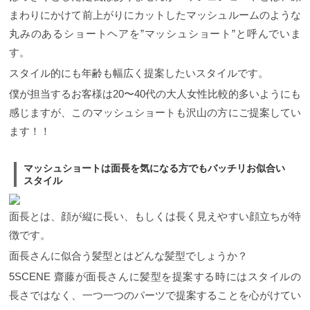
パーマをかけてスタイルを楽しんだり、ストレート
で一人一人の『似合わせ』は違うので、ちょっとし
まわりにかけて前上がりにカットしたマッシュルームのような
にデザインしてクールですっきりとした印象にみせ
たことで見え方が違ってくるのでしっかりとカウン
たりと表現のバリエーションは豊富です。
一番大切
セリングで決めていきましょう！ カット ¥7700 ➡︎
丸みのあるショートヘアを”マッシュショート”と呼んでいま
なことはその人自身に似合っているかどうかです。
¥6800 カット＋カラーorパーマ ¥15400 ➡︎
す。
顔の輪郭やライフスタイルに合わせてデザインする
¥13500
下記電話番号クリックでお店に繋がります。
ことはカットテクニックで最も重要なことです。 フ
☎︎ 03−6427−4952 齋藤が2024年におすすめするマ
スタイル的にも年齢も幅広く提案したいスタイルです。
レンチマッシュショートに限らず、皆さんがマッシ
ッシュショート ”ジェンダーレス”という言葉を、最
ュショートもしくは、ショートスタイルにチャレン
僕が担当するお客様は20〜40代の大人女性比較的多いようにも
近はよく耳にしませんか？この社会的風潮は、人々
ジするときは、どのような『カタチ』にするかがと
の考え方やファッションだけでなく、ヘアスタイル
感じますが、このマッシュショートも沢山の方にご提案してい
っても大切です。 先日ご来店頂いたお客様のヘアス
のトレンドにも大きな影響が反映していると思いま
タイルです。 長かった髪をバッサリとフレンチマッ
ます！！
す。 ジェンダーレスな髪型とは、ハンサムショート
シュベースのショートスタイルにスタイルチェンジ
と同じように性別という固定概念を捨てた自分好み
◎ カットのポイントは頭の骨格に合わせた、後ろの
のヘアスタイルにすることです。
※ハンサムショー
シルエットです。 正面だけでなく後頭部の後ろやシ
マッシュショートは面長を気になる方でもバッチリお似合い
トは性別関係なく今季も引き続きオススメ鉄板スタ
ルエット全体どこから見てもバランス良いスタイル
スタイル
イル◎ 先程説明したように、マッシュショートは本
がカットテクニックで最も重要なことです。 ５
来丸みの出る”可愛い”デザインが定番です。 です
SCENE齋藤は、柔らかい質感と髪を傷ませないカッ
が、2023年に齋藤が提案するマッシュショート
面長とは、顔が縦に長い、もしくは長く見えやすい顔立ちが特
ト技法で、輪郭に似合うバランスでデザインを提案
は、”可愛い”だけじゃない、性別の枠を越えて、自分
致します。 前髪を作る・作らないや、顎ラインより
らしく自由に髪型を選択してヘアスタイルを楽し
徴です。
も長い・短いなど、骨格、髪質、その方の雰囲気で
む”ジェンダーレス”なデザインをご提案したいと思っ
一人一人の『似合わせ』は違うので、ちょっとした
面長さんに似合う髪型とはどんな髪型でしょうか？
ています！！ ジェンダーレス×シンプルマッシュショ
ことで見え方が違ってくるのでしっかりとカウンセ
ート 全体の毛束感を軽い質感にしナチュラルな動き
5SCENE 齋藤が面長さんに髪型を提案する時にはスタイルの
リングで決めていきましょう！
新規でご来店のお客
を引き出しやすいように整えたジェンダーレスマッ
様はクーポンがお使いいただけます。 １０％以上の
シュショート。 スタイリングも無造作で適当に仕上
長さではなく、一つ一つのパーツで提案することを心がけてい
OFFになりますのでこの機会に是非お試しください
げてもオシャレに決まるのは嬉しいポイントです