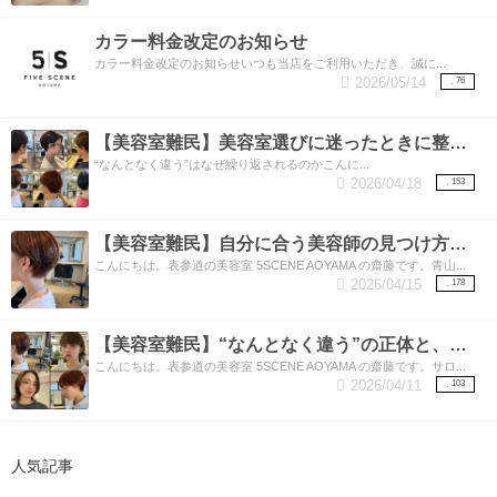
カラー料金改定のお知らせ
カラー料金改定のお知らせいつも当店をご利用いただき、誠に...
2026/05/14
76
【美容室難民】美容室選びに迷ったときに整理したいこと。
“なんとなく違う”はなぜ繰り返されるのかこんに...
2026/04/18
153
【美容室難民】自分に合う美容師の見つけ方と、しっくりくる理由。
こんにちは。表参道の美容室 5SCENE AOYAMA の齋藤です。青山...
2026/04/15
178
【美容室難民】“なんとなく違う”の正体と、美容師が見ているもの。
こんにちは。表参道の美容室 5SCENE AOYAMA の齋藤です。サロ...
2026/04/11
103
人気記事