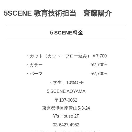
しましたが結局は、なんかいい感じにしてほしいと
か、さっぱりしたいとか、軽くしたいとかとか、、
5SCENE 教育技術担当 齋藤陽介
そういったイメージをお伝えしてもられば、必ず素
敵なデザインを皆さまのライフスタイルに合わせて
ご提案いたします！！ 是非5SCENEへのご予約お待
ちしています。
5SCENEサロンチーフ 齋藤陽介
５SCENE料金
・カット（カット・ブロー込み）￥7,700
・カラー ¥7,700~
・パーマ ¥7,700~
・学生 10%OFF
5 SCENE AOYAMA
〒107-0062
東京都港区南青山5-3-24
Y’s House 2F
03-6427-4952