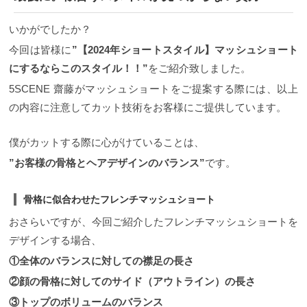
バランス、そしてそのバランスは感覚ではなく、 ”骨
だとメリハリもなく重く見えがちですが、黒髪マッ
格に合わせたスタイルカット”で正確にカット出来て
シュはバランスを丸いシルエットに変えて骨格にも
いるのかが重要です。 ③サイドの前上がりのバラン
いかがでしたか？
フィットするので、面長さんにもおすすめです！ 面
ス 最後に、フレンチマッシュショートをデザインす
長×マッシュショート×流し前髪 面長さんはマッシュ
今回は皆様に
”【2024年ショートスタイル】マッシュショート
る上でこだわりたいポイントは、スタイル全体のイ
ベースに前髪を流すようにする事で、大人な雰囲気
メージを印象付ける、サイドの前上がりのバランス
にするならこのスタイル！！”
をご紹介致しました。
になります。
面長さんはマッシュベースに前髪を流
造りです。
このスタイルのポイントはサイドを耳に
すようにする事で、大人な雰囲気になります。 面長×
かけてタイトにスタイリングできるくらいの前上が
5SCENE 齋藤がマッシュショートをご提案する際には、以上
マッシュショート×バレイヤージュカラー 丸みと横幅
りのバランスです。 後頭部、後ろの丸みを起点にし
の内容に注意してカット技術をお客様にご提供しています。
といえばマッシュショートが面長さんには相性抜
てサイドの長さを決めることで全体のシルエットが
群！ ショートは前面に輪郭が出てしまうのでこうい
タイトでコンパクトな印象になります。 フレンチマ
うマッシュベースのショートと面長の輪郭の相性が
ッシュショートは骨格や顔の輪郭が出やすいため、
僕がカットする際に心がけていることは、
いいです。 前髪の幅、丸いシルエットが面長の輪郭
このようにしてデザインを決めることで自分に合っ
もカバーしマッシュラインがフィットします。ヘア
たヘアスタイルを再現できることができます。 フロ
”お客様の骨格とヘアデザインのバランス”
です。
カラーで変化が欲しいときはバレイヤージュがおす
ントの長さと毛量は、このようなカットテクニック
すめ！髪に動きと立体感をプラスし動きのあるマッ
で不揃いで、自然な毛束感を出すことができます。
シュショートになります！ ちょっとオシャレにショ
5SCENE 齋藤が担当する女性顧客は８割がショート
骨格に似合わせたフレンチマッシュショート
ートを楽しみたい面長さんにオススメのスタイルで
スタイル 5SCENE 齋藤が担当する女性のお客様の８
す！ 面長×マッシュショート×ニュアンスパーマ 面長
おさらいですが、今回ご紹介したフレンチマッシュショートを
割がショートスタイルです。 自分自身がショートス
さんで柔らかい雰囲気にしたいときはマッシュ×ニュ
タイルが好きで、たくさんのお客様に提案させて頂
デザインする場合、
アンスパーマがおすすめ！ ニュアンスパーマをかけ
いています。 短くショートヘアにスタイルチェンジ
る事で動きが出て、サイドにもボリュームが出るの
する際、カウンセリング時によくご相談を受けるこ
①全体のバランスに対しての襟足の長さ
で面長が解消されバランスのいいシルエットになり
とは、 ”頭の形が悪いからチャレンジする自信がな
②顔の骨格に対してのサイド（アウトライン）の長さ
ます。 面長さんがショートにする時の失敗しないオ
い” ”ショートヘアにすると、スタイリングが難しそ
ーダー方法。 なりたいイメージは写真で伝えよう！
う”
と言った事を多くご相談を頂きます。 ですが、シ
③トップのボリュームのバランス
何も決めないで漠然と切ろうかな？や、バッサリ切