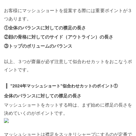
んがショートにするときは、どのような『カタチ』
マッシュショートとは、フランス人のような着飾ら
い！絶壁もしくは、後ろのフォルム作りはカットテ
パート×マッシュショートヘアは、可愛さを残しつつ
にするかがとっても大切です。 先ほどもお伝えした
ないナチュラルで柔らかい質感のショートスタイル
クニックで理想のシルエットを作ることができま
お客様にマッシュショートを提案する際には重要ポイントが３
もクールにキマる美人ヘア。分け目を変えると印象
ように、 頭の骨格や輪郭を建設的に捉えてヘアスタ
です。 顔まわりにかけて前上がりにカットしたマッ
す。 骨格と毛質に合わせたカットテクニックを使用
は大きく変わります。サイドパートにすることで印
イルをデザインすることがヘアカットで最も重要な
つあります。
シュルームのような丸みのあるショートヘアを”フレ
することが大きなポイントになります。 5SCENE齋
象はクールなイメージになります。普段の分け目を
ことなのです。 ５SCENE齋藤は、柔らかい質感と髪
ンチマッシュショート”と呼んでいます。 スタイル的
藤がフレンチマッシュショートをデザインする時に
少しだけ変えるだけでも気分は変わりますので是非
①全体のバランスに対しての襟足の長さ
を傷ませないカット技法で、輪郭に似合うバランス
にも年齢も幅広く提案したいスタイルです。 僕が担
気をつけることは、セニング（すきハサミ）を出来
お試しください。 カット ¥7700 ➡︎ ¥6800 カット＋
でデザインを提案します。 前髪を作る・作らない
当するお客様は30代以上の大人女性比較的多いよう
②顔の骨格に対してのサイド（アウトライン）の長さ
るだけ使わずにデザインすることを心がけていま
カラーorパーマ ¥15400 ➡︎ ¥13500
下記電話番号
や、顎ラインよりも長い・短いなど、骨格、髪質、
にも感じますが、このフレンチマッシュショートも
す。その際に、毛束の持ち上げる角度や、引き出す
クリックでお店に繋がります。 ☎︎ 03−6427−4952
その方の雰囲気で一人一人の『似合わせ』は違うの
③トップのボリュームのバランス
沢山の方にご提案しています！！
ショートヘアをカ
方向を工夫することで、仕上がりがナチュラルで丸
まとめ いかがでしたか？ 今回は【”2024年”マッシュ
で、ちょっとしたことで見え方が違ってくるのでし
ットする時のポイントに関するブログはこちら↓↓
フ
みのあるデザインを造ることが出来ます。 こちらが
ショート新スタイル提案】をご紹介しました。 今回
っかりとカウンセリングで決めていきましょう！ シ
レンチマッシュショートの特徴 フレンチマッシュシ
カット後の仕上がりです。 いかがですか？シルエッ
のブログに少しでも興味を持って頂けたら是非サロ
以上、３つが齋藤が必ず注意して似合わせカットをおこなうポ
ョートに関するYouTubeはこちら↓↓
ョートは、耳後ろから顔まわりにかけて長さを短く
トに自然な丸みが加わり、後ろのバランスも綺麗な
ンへお越しください。 ヘアスタイルを提案する上で
https://www.youtube.com/watch?
し前上がりにデザインしたスタイルが特徴的です。
イントです。
フォルムを作ることが出来ました。そして毛束の質
僕が心がけている事はお客様の頭の骨格と毛質、そ
v=6T5ounQujWU&t=320s
近年ではコロナによるマスクの影響もあって、両耳
感もナチュラルに仕上げることができました。
してライフスタイルです。 いかに手入れが簡単で、
https://www.youtube.com/watch?v=ddfiIoq5sKY よ
に毛束をかけてすっきりとした印象にアレンジした
Before、Afterを見ていただくと後頭部、後ろのシル
自分らしいヘアスタイルでいられるか、そんなヘア
くご相談をされる面長さんのお悩み 面長さんがショ
り、前髪をワイドバングにして少し個性を出したデ
”2024年マッシュショート”似合わせカットのポイント①
エットの違いがより具体的にわかると思います。 シ
スタイルを皆様にご提案できたらと思います。 理想
ートスタイルにカットする時によくご相談を受ける
ザインも人気です。 他にも、面長に見えないように
ルエットの良し悪しはこのように襟足のバランス作
のマッシュショートスタイルになれない方へ マッシ
お悩みは、 ・面長の輪郭でショートヘアにしたいけ
全体のバランスに対しての襟足の長さ
パーマをかけてスタイルを楽しんだり、ストレート
りと後ろのデザイン作りが大切です。 全体のバラン
ュショートは、耳後ろから顔まわりにかけて長さを
ど、余計に輪郭が目立って似合わないんじゃない？
にデザインしてクールですっきりとした印象にみせ
スをきれいな”ひし形”、要は”黄金比のバランス”にな
短くし前上がりにデザインしたスタイルが特徴的で
マッシュショートをカットする時は、まず始めに襟足の長さを
・ショートヘアでしっくりくりことがない ・結局切
たりと表現のバリエーションは豊富です。
一番大切
るようにイメージし、カットでデザインする事がと
す。最近ではコロナによるマスクの影響もあって、
るのをためらって、いつもと同じヘアスタイルにし
なことはその人自身に似合っているかどうかです。
決めていくのがポイントです。
ても重要になってきます。 そのために最も重要なこ
両耳に毛束をかけてすっきりとした印象にアレンジ
てしまう と、多くお悩みを頂きます。 しかし、その
顔の輪郭やライフスタイルに合わせてデザインする
とがこのカットテクニックでつくる、”グラデーショ
したり、前髪をワイドバングにして少し個性を出し
多くのお悩みは長さのポイントがずれている方がほ
ことはカットテクニックで最も重要なことです。 フ
ンのウェイトの位置”になります。 ↑↑ ショートスタイ
たデザインも人気です。他にも、面長に見えないよ
とんど。長さのポイントさえ抑えていれば、面長の
レンチマッシュショートに限らず、皆さんがマッシ
ルの後ろの丸み作りは5SCENE 齋藤にお任せくださ
うにパーマをかけてスタイルを楽しんだり、ストレ
輪郭は解決できます。 ショートヘアをされる時に
ュショートもしくは、ショートスタイルにチャレン
マッシュショートは襟足をスッキリシャープにするのが定番で
い！！ 美術の世界や建築の世界でもよく言われる”黄
ートにデザインしてクールですっきりとした印象に