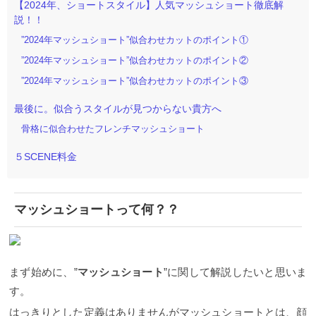
いたします。 そうする事で、普段、5SCENE齋藤が
【2024年、ショートスタイル】人気マッシュショート徹底解
5SCENE齋藤がお客様にどのようにデザインを提案
お客様にどのようにヘアスタイルを提案している
しているか、どういったところに技術をこだわって
説！！
か、どういったところにこだわりや似合わせポイン
いるか、そういったことを少しでも理解して頂けた
”2024年マッシュショート”似合わせカットのポイント①
トをデザインしているか、そういったことを少しで
ら幸いです。 そもそもマッシュショートとは？ まず
も理解して頂けたら幸いです。 5SCENE 齋藤 フレン
簡単にですが、マッシュショートスタイルについて
”2024年マッシュショート”似合わせカットのポイント②
チマッシュショートスタイルとは？ まず始めに、”フ
ご説明します。 マッシュショートとは、顔まわりに
レンチマッシュショート”に関して解説したいと思い
”2024年マッシュショート”似合わせカットのポイント③
動きや丸みをだすショートスタイルです。 マッシュ
ます。
はっきりとした定義はありませんがフレンチ
ショートのシルエットは、全体的に丸みがあり”可愛
マッシュショートとは、フランス人のような着飾ら
い”とか”柔らかい”印象に仕上げることが可能になる
最後に。似合うスタイルが見つからない貴方へ
ないナチュラルで柔らかい質感のショートスタイル
ので、ショートスタイルの中でも誰でもチャレンジ
骨格に似合わせたフレンチマッシュショート
です。 顔まわりにかけて前上がりにカットしたマッ
しやすいヘアスタイルです。 頭の骨格やお悩みに合
シュルームのような丸みのあるショートヘアを”フレ
わせてスタイルをご提案します 柔らかいシルエット
ンチマッシュショート”と呼んでいます。 スタイル的
５SCENE料金
が印象的なマッシュショートは、短いショートスタ
にも年齢も幅広く提案したいスタイルです。 僕が担
イルの中でもボーイッシュになり過ぎず女性らしさ
当するお客様は30代以上の大人女性比較的多いよう
も引き出してくれるおすすめスタイルです。スタイ
にも感じますが、このフレンチマッシュショートも
ルチェンジで挑戦する際、ばっさりマッシュショー
沢山の方にご提案しています！！
ショートヘアをカ
マッシュショートって何？？
トにするのは似合うか心配、、。そんな不安もある
ットする時のポイントに関するブログはこちら↓↓
フ
かと思います。ですが、マッシュショートはお客様
レンチマッシュショートの特徴 フレンチマッシュシ
の骨格を理解した上で長さのバランスや形をデザイ
ョートは、耳後ろから顔まわりにかけて長さを短く
ンすることで、誰もが簡単でアレンジしやすいヘア
し前上がりにデザインしたスタイルが特徴的です。
スタイルですし、悩みもしっかり解決できます！！
近年ではコロナによるマスクの影響もあって、両耳
まず始めに、”
マッシュショート
”に関して解説したいと思いま
５SCENE齋藤は、柔らかい質感と髪を傷ませないカ
に毛束をかけてすっきりとした印象にアレンジした
ット技法で、輪郭に似合うバランスでデザインを提
す。
り、前髪をワイドバングにして少し個性を出したデ
案致します。前髪を作る・作らないや、顎ラインよ
ザインも人気です。 他にも、面長に見えないように
りも長い・短いなど、骨格、髪質、その方の雰囲気
はっきりとした定義はありませんがマッシュショートとは、顔