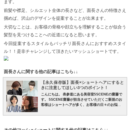
ます。
カットクーポンをご選択してください
ね。分け目はどこにしても良いですが、センターパ
¥7,700→¥6,800
WEBでのご予約は当ホームページか
ート風に分け目を作れば雰囲気も一気にモードな質
前髪や襟足、シルエット全体の長さなど、面長さんの特徴さえ
らのみの受付となっております。
カットテクニック
感に仕上げることができます。 カットのポイントは
掴めば、沢山のデザインを提案することが出来ます。
で頭の”形”を造るフレンチマッシュショートスタイル
耳周りシルエット 丸みが出やすいマッシュショート
こちらのスタイルが、齋藤がおすすめの”2024年人気
は重くなりがちですが、耳周りの毛量調整を工夫す
大切なことは、お客様の骨格や顔立ちを理解することが似合う
フレンチマッシュショートスタイル”です。 ショート
ることによりシルエットをコンパクトにすることが
スタイルは繊細なカット技術が必要でごまかしが効
髪型を見つけることへの近道になると思います。
出来ます。 カットのポイントはこめかみから耳周り
きません。 頭の骨格は人ぞれぞれですし、なりたい
にかけて表面より少し短めのバランスでカットして
今回提案するスタイルもバッチリ面長さんにおすすめスタイ
スタイルになるためには骨格を見極めた上でのカッ
います。そうすることで耳周りの厚みが少なくなり
トテクニックが重要になってきます。 出してはいけ
スッキリとした印象に◎マッシュショートの柔らか
ル！！是非チャレンジして頂きたいマッシュショートです。
ない部分（はち回り）にボリュームを出したり、欲
い印象を保ちながらもシルエットの引き締め効果と
しい部分（後頭部の後ろ部分やトップ）にボリュー
デザインの持ちを保つことができスッキリした仕上
ムがなかったりと余計に輪郭が目立ってしまってい
がりになります。 5SCENE齋藤がマッシュショート
る方が多く、それが原因でメリハリのないショート
面長さんに関する他の記事はこちら↓↓
をデザインする時に気をつけることは、できる限り
になってしまっています。 ショートにするときは、
セニングを使わずに毛束を作るようにハサミでデザ
どのような『カタチ』にするか、そして形を作るた
インします。その際に、毛束の持ち上げる角度や、
【永久保存版】面長×ショートヘアにすると
めのバランスをどのカットテクニックで解決するか
引き出す方向を工夫することで、その人に似合うデ
きに注意してほしい3つのポイント！
がとても大切です。
フレンチマッシュショート解説
ザインを造ることが出来ます。毛質に合わせたカッ
こんにちは。 表参道にある美容室5SCENEの齋藤で
フレンチマッシュショートスタイルをデザインする
トテクニックは仕上がりの雰囲気を作る上で最も重
す。 5SCENE齋藤が担当させていただくご新規のお
際には以下のことに注意しながらカットします。
①
要な事です。 カラーリングは色の抜け感を楽しむバ
客様はショートヘアが多く、お客様の日々のお悩み
フレンチマッシュショート：アウトラインのバラン
レイヤージュカラーがおすすめ◎ バレイヤージュカ
やご相談を伺った上で、その『お悩み』を一緒に解
スと襟足の生えぐせ矯正 ②フレンチマッシュショー
ラーとは全体をカラーするのではなく、必要最低限
決していくサロンワークを心がけています。今回
ト：後ろの丸み（後頭部のバランス作り） ③フレン
で効果的なデザインを表現するカラーテクニックで
は、”面長×ショートヘアにするときに注意してほし
チマッシュショート：サイドの前上がりのバランス
す。 バレヤージュカラーは、通常のカラーとは違っ
い3つのポイント！”をご紹介したいと思います。 ５
以上、３つのポイントがとても重要です。 そのバラ
てコントラストや色んな色味を楽しめるためデザイ
その他マッシュショートに関する他の記事はこちら
↓↓