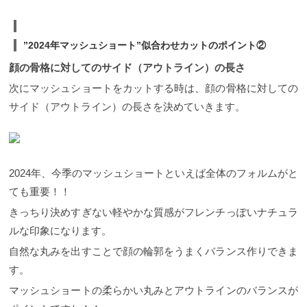
んで頂く事で少しても皆様が美容室でカウンセリン
動きやボリュームを出すことがポイント ショートボ
せ矯正とデザイン作りです。 襟足の生えぐせは、シ
グする際に役立てたらと思います！！ フレンチマッ
ブに関するYouTubeはこちら↓↓
ョートスタイルをコンパクトに見せたいときになか
シュショートスタイルをデザインする際に重要なポ
https://www.youtube.com/watch?
なかのくせ者です。そんな時は襟足の生えぐせに沿
イントは、 ①フレンチマッシュショート：アウトラ
”2024年マッシュショート”似合わせカットのポイント②
v=DRB1thUzZp8&t=29s
以上、３つのポイントを踏
ってハサミを入れながらスライドカットを行いま
インのバランスと襟足の生えぐせ矯正 ②フレンチマ
まえてショートヘアを楽しんでもらえればきっとお
す。そうすることで余計な毛束を削ぎ落とすことが
ッシュショート：後ろの丸み（グラデーションのウ
顔の骨格に対してのサイド（アウトライン）の長さ
似合いのスタイルになります！！ オーダー時のポイ
でき、耳周りのアウトラインをコンパクトに収める
ェイトの位置） ③フレンチマッシュショート：サイ
ント3つのまとめ ・トップにボリュームのあるスタイ
ことができます。 骨格に合わせた似合わせカットで
ドの前上がりのバランス 以上、３点になります。 そ
次にマッシュショートをカットする時は、顔の骨格に対しての
ルは避ける ・センター分けなどの前髪よりはサイド
襟足のバランスが整うと、後ろから見た時のシルエ
れを踏まえて顔まわりやサイドの長さのデザインを
サイド（アウトライン）の長さを決めていきます。
に流したり作るヘアスタイルがオススメ！ ・サイド
ットがより一層綺麗に仕上がります。 ②フレンチマ
設定するとより多くのショートスタイルを楽しむこ
にボリュームがくるようなヘアスタイルがオスス
ッシュショート：後ろの丸み（後頭部のバランス作
とができると思います。 ぜひカウンセリング時に活
メ！
お電話でのお問い合わせでは、"ホームページを
り） 続いて、フレンチマッシュショートスタイルを
用してみてください。 5SCENEの技術はこのような
見た"とお伝え頂ければ適用いたします。 新規でご来
デザインする上でこだわりたいポイントは、後頭
事を踏まえてお客様にヘアデザインをご提案してい
店のお客様はクーポンがお使いいただけます。 １
部、後ろの丸み（グラデーションのウェイトの位
ます。 何度もお伝えしますが、普段の営業でカット
０％以上のOFFになりますのでこの機会に是非お試
置）造りです。 頭の骨格は人それぞれですが、日本
2024年、今季のマッシュショートといえば全体のフォルムがと
する際に心がけていることは、 ”お客様の骨格とのバ
しください カット＋カラーorパーマ（トリートメン
人は絶壁が多いと言われています。正面から見たヘ
ランス”を最重要視します。 ”骨格に合わせたショー
ても重要！！
ト付き）¥13,500のクーポンを選択してください。
アスタイルが似合っていても、後ろから見た時にバ
トスタイルカット” こちらは、僕自身、教育責任者と
¥18,150〜→¥13,500
◾️他社クーポンサイトには掲載
ランスが悪いと勿体無いですよね、、。 ですがご安
して教える側に一番伝えたいポイントでもありま
きっちり決めすぎない軽やかな質感がフレンチっぽいナチュラ
しておりません。 WEBでのご予約は当ホームページ
心ください！絶壁もしくは、後ろのフォルム作りは
す。 今回ご紹介した人気フレンチマッシュショート
ルな印象になります。
からのみの受付となっております。
お電話でのお問
カットテクニックで理想のシルエットを作ることが
をデザインする場合、襟足の生えぐせ矯正とデザイ
い合わせでは、"ホームページを見た"とお伝え頂け
できます。 骨格と毛質に合わせたカットテクニック
ン作り、後頭部、後ろの丸みとグラデーションのウ
自然な丸みを出すことで顔の輪郭をうまくバランス作りできま
れば適用いたします。 下記電話番号クリックでお店
を使用することが大きなポイントになります。
ェイトの位置、そういったポイントがとても重要で
に繋がります。☎︎ 03−6427−4952
面長さんにオス
す。
5SCENE齋藤がフレンチマッシュショートをデザイ
す。そのバランスさえうまくデザインできれば、シ
スメショートヘアはマッシュショート！！
面長な顔
ンする時に気をつけることは、セニング（すきハサ
ョートスタイルは誰でもチャレンジしやすい、おす
マッシュショートの柔らかい丸みとアウトラインのバランスが
立ちの人とマッシュショートは相性抜群です！マッ
ミ）を出来るだけ使わずにデザインすることを心が
すめスタイルです。スタイルチェンジはもちろん、
シュショートは、5SCENE齋藤が面長がお悩みの方
けています。その際に、毛束の持ち上げる角度や、