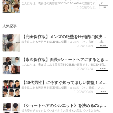
こんにちは。表参道の美容室 5SCENE AOYAMA の齋藤です。サロ...
2026/04/11
104
人気記事
【完全保存版】メンズの絶壁を圧倒的に解決する3つの方法！絶壁とさようなら‼︎
表参道にある美容室５SCENEの儘田（ままだ）です。初めてご来...
2024/09/09
261546
【永久保存版】面長×ショートヘアにするときに注意してほしい3つのポイント！
こんにちは。表参道にある美容室5SCENEの齋藤です。5SCENE齋...
2024/02/24
212787
【40代男性】に今すぐ知ってほしい髪型！メンズカットの得意な表参道美容師が教えます。素敵な40代をおくるための髪型特集‼︎
表参道にある美容室５SCENEの儘田（ままだ）です。最近、ブロ...
2024/09/09
191673
《ショートヘアのシルエット》を決めるのは実は【襟足】！！いろいろな襟足のカットをご紹介
後ろ姿をチェックしていますか？お客様とお話していると自分...