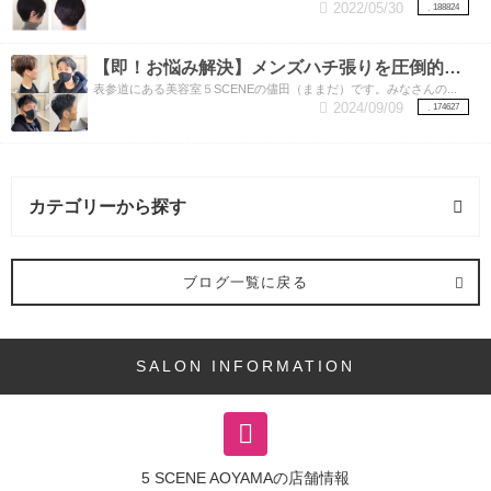
2022/05/30
188824
【即！お悩み解決】メンズハチ張りを圧倒的に解消する方法はこちら！
表参道にある美容室５SCENEの儘田（ままだ）です。みなさんの...
2024/09/09
174627
カテゴリーから探す
メイク (1記事)
ブログ一覧に戻る
アレンジスタイル (4記事)
SALON INFORMATION
5|Sゲスト (1記事)
バング (3記事)
5 SCENE AOYAMAの店舗情報
ヘアスタイル (52記事)