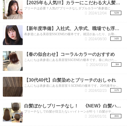
【2025年も人気!!!】カラーにこだわる大人髪女子必須！人気の”ブリーチなしダブルカラー”
ブリーチは必要？人気の"ブリーチなしダブルカラー"表参道に...
2024/12/04
5229
【新年度準備】入社式、入学式、職場でも浮かない暗めカラーでも垢向け。透明感もプラスした今どき暗髪（くらがみ）カラー！
表参道にある美容室5SCENEの榎本です。就活があったり、お勤...
2024/08/30
1425
【春の似合わせ】コーラルカラーのおすすめ
こんにちは表参道にある美容室5SCENEの榎本です。春に向けた...
2024/03/10
304
【30代40代】白髪染めとブリーチのおしゃれ
こんにちは表参道にある美容室５SCENEの榎本です。20代後半か...
2024/02/23
1175
白髪ぼかしブリーチなし！ 《NEW》白髪ハイトーンカラー
ブリーチなしで白髪が目立たないハイトーンが叶う！白髪がチ...
2024/01/31
3041