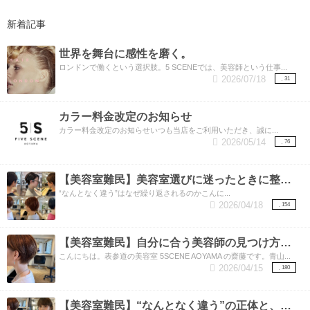
新着記事
世界を舞台に感性を磨く。
ロンドンで働くという選択肢。5 SCENEでは、美容師という仕事...
2026/07/18
31
カラー料金改定のお知らせ
カラー料金改定のお知らせいつも当店をご利用いただき、誠に...
2026/05/14
76
【美容室難民】美容室選びに迷ったときに整理したいこと。
“なんとなく違う”はなぜ繰り返されるのかこんに...
2026/04/18
154
【美容室難民】自分に合う美容師の見つけ方と、しっくりくる理由。
こんにちは。表参道の美容室 5SCENE AOYAMA の齋藤です。青山...
2026/04/15
180
【美容室難民】“なんとなく違う”の正体と、美容師が見ているもの。