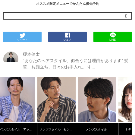
オススメ限定メニューでかんたん優先予約
ツイート
シェア
LINE
榎本健太
“あなたのヘアスタイル、似合うには理由があります” 髪
質、お顔立ち、日々のお手入れ。 す...
メンズスタイル アップバング
メンズスタイル センターパート
メンズスタイル
ミディ