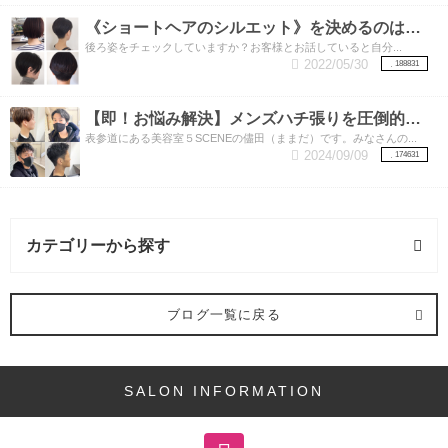
《ショートヘアのシルエット》を決めるのは実は【襟足】！！いろいろな襟足のカットをご紹介
後ろ姿をチェックしていますか？お客様とお話していると自分...
2022/05/30
188831
【即！お悩み解決】メンズハチ張りを圧倒的に解消する方法はこちら！
表参道にある美容室５SCENEの儘田（ままだ）です。みなさんの...
2024/09/09
174631
カテゴリーから探す
ヘアスタイル (4記事)
ブログ一覧に戻る
ボブ (1記事)
SALON INFORMATION
ロング (1記事)
メンズ (1記事)