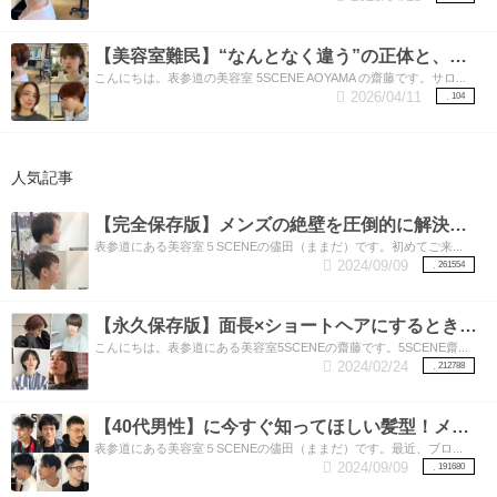
【美容室難民】“なんとなく違う”の正体と、美容師が見ているもの。
こんにちは。表参道の美容室 5SCENE AOYAMA の齋藤です。サロ...
2026/04/11
104
人気記事
【完全保存版】メンズの絶壁を圧倒的に解決する3つの方法！絶壁とさようなら‼︎
表参道にある美容室５SCENEの儘田（ままだ）です。初めてご来...
2024/09/09
261554
【永久保存版】面長×ショートヘアにするときに注意してほしい3つのポイント！
こんにちは。表参道にある美容室5SCENEの齋藤です。5SCENE齋...
2024/02/24
212788
【40代男性】に今すぐ知ってほしい髪型！メンズカットの得意な表参道美容師が教えます。素敵な40代をおくるための髪型特集‼︎
表参道にある美容室５SCENEの儘田（ままだ）です。最近、ブロ...
2024/09/09
191680