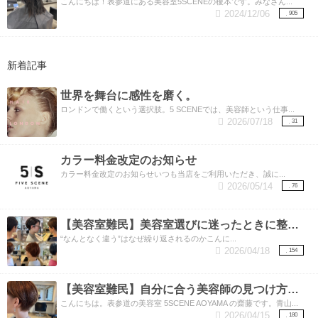
こんにちは！表参道にある美容室5SCENEの榎本です。みなさん...
2024/12/06
905
新着記事
世界を舞台に感性を磨く。
ロンドンで働くという選択肢。5 SCENEでは、美容師という仕事...
2026/07/18
31
カラー料金改定のお知らせ
カラー料金改定のお知らせいつも当店をご利用いただき、誠に...
2026/05/14
76
【美容室難民】美容室選びに迷ったときに整理したいこと。
“なんとなく違う”はなぜ繰り返されるのかこんに...
2026/04/18
154
【美容室難民】自分に合う美容師の見つけ方と、しっくりくる理由。
こんにちは。表参道の美容室 5SCENE AOYAMA の齋藤です。青山...
2026/04/15
180