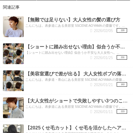
関連記事
【無難では足りない】大人女性の髪の選び方
こんにちは。表参道にある美容室 5SCENE AOYAMA の齋藤です。...
2026/02/05
220
【ショートに踏み出せない理由】似合うか不安な大人女性へ。
【ショートに踏み出せない理由】似合うか不安な大人女性へ。...
2026/01/25
231
【美容室選びで差が出る】 大人女性ボブの落とし穴3つ
こんにちは。表参道・青山にある美容室 5SCENE AOYAMA の齋藤...
2026/01/21
163
【大人女性がショートで失敗しやすい3つのこと】表参道美容師が解説
こんにちは。表参道にある美容室 5SCENE AOYAMA の齋藤です。...
2026/01/11
223
【2025くせ毛カット】くせ毛を活かしたヘアスタイル