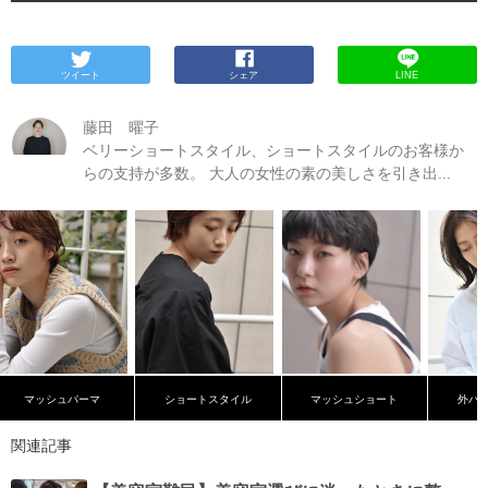
ツイート
シェア
LINE
藤田 曜子
ベリーショートスタイル、ショートスタイルのお客様か
らの支持が多数。 大人の女性の素の美しさを引き出...
マッシュパーマ
ショートスタイル
マッシュショート
外ハ
関連記事