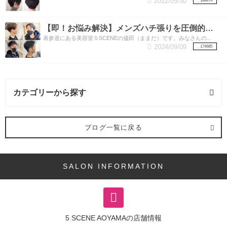
2022/05/30
188874
【即！お悩み解決】メンズハチ張りを圧倒的に解消する方法はこちら！
表参道にある美容室５SCENEの儘田（ままだ）です。みなさんの...
2024/09/09
174685
カテゴリーから探す
アレンジスタイル (1記事)
ブログ一覧に戻る
ヘアスタイル (8記事)
SALON INFORMATION
ショート (5記事)
パーマ (2記事)
5 SCENE AOYAMAの店舗情報
カラー (6記事)