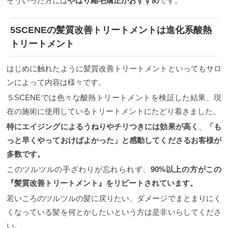
そういった方には
やはり縮毛矯正がおすすめ
です。
5SCENEの髪質改善トリートメントは進化系酸熱
トリートメント
はじめに触れたように髪質改善トリートメントといってもサロ
ンによって内容は様々です。
５SCENEでは色々な酸熱トリートメントを検証した結果、現
在の施術に使用しているトリートメントにたどり着きました。
特にエイジングによるうねりやチリつきには効果が高く
、
「も
っと早くやっておけばよかった」と感動してくださるお客様が
多数です。
このツルツルの手ざわりが忘れられず、
90%以上の方がこの
『髪質改善トリートメント』をリピートされています。
若いころのツルツルの髪に戻りたい、ダメージでまとまりにく
くなっている髪を何とかしたいという方は是非いらしてくださ
い。