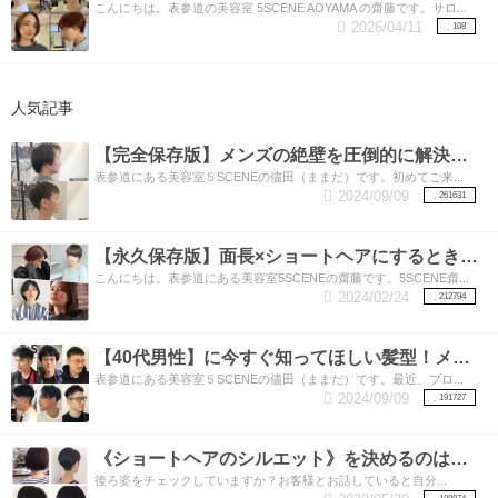
こんにちは。表参道の美容室 5SCENE AOYAMA の齋藤です。サロ...
2026/04/11
108
人気記事
【完全保存版】メンズの絶壁を圧倒的に解決する3つの方法！絶壁とさようなら‼︎
表参道にある美容室５SCENEの儘田（ままだ）です。初めてご来...
2024/09/09
261631
【永久保存版】面長×ショートヘアにするときに注意してほしい3つのポイント！
こんにちは。表参道にある美容室5SCENEの齋藤です。5SCENE齋...
2024/02/24
212794
【40代男性】に今すぐ知ってほしい髪型！メンズカットの得意な表参道美容師が教えます。素敵な40代をおくるための髪型特集‼︎
表参道にある美容室５SCENEの儘田（ままだ）です。最近、ブロ...
2024/09/09
191727
《ショートヘアのシルエット》を決めるのは実は【襟足】！！いろいろな襟足のカットをご紹介
後ろ姿をチェックしていますか？お客様とお話していると自分...