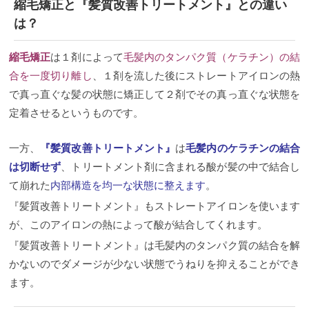
縮毛矯正と『髪質改善トリートメント』との違い
は？
縮毛矯正
は１剤によって
毛髪内のタンパク質（ケラチン）の結
合を一度切り離し
、１剤を流した後にストレートアイロンの熱
で真っ直ぐな髪の状態に矯正して２剤でその真っ直ぐな状態を
定着させるというものです。
一方、
『髪質改善トリートメント』
は
毛髪内のケラチンの結合
は切断せず
、トリートメント剤に含まれる酸が髪の中で結合し
て崩れた
内部構造を均一な状態に整えます
。
『髪質改善トリートメント』もストレートアイロンを使います
が、このアイロンの熱によって酸が結合してくれます。
『髪質改善トリートメント』は毛髪内のタンパク質の結合を解
かないのでダメージが少ない状態でうねりを抑えることができ
ます。