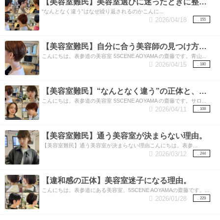
【美容室難民】美容室選びに迷ったときに整理したいこと。
“なんとなく違う”はなぜ繰り返されるのかこんに...
2026/04/18
155
【美容室難民】自分に合う美容師の見つけ方と、しっくりくる理由。
こんにちは。表参道の美容室 5SCENE AOYAMA の齋藤です。青山...
2026/04/15
180
【美容室難民】“なんとなく違う”の正体と、美容師が見ているもの。
こんにちは。表参道の美容室 5SCENE AOYAMA の齋藤です。サロ...
2026/04/11
108
【美容室難民】通う美容室が決まらない理由。
【美容室難民】通う美容室が決まらない理由こんにちは。表参...
2026/03/12
244
【違和感の正体】美容室迷子になる理由。
こんにちは。表参道にある美容室、5SCENE AOYAMAの齋藤です。...
2026/01/28
229