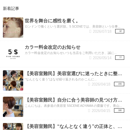
新着記事
世界を舞台に感性を磨く。
ロンドンで働くという選択肢。5 SCENEでは、美容師という仕事...
2026/07/18
32
カラー料金改定のお知らせ
カラー料金改定のお知らせいつも当店をご利用いただき、誠に...
2026/05/14
77
【美容室難民】美容室選びに迷ったときに整理したいこと。
“なんとなく違う”はなぜ繰り返されるのかこんに...
2026/04/18
155
【美容室難民】自分に合う美容師の見つけ方と、しっくりくる理由。
こんにちは。表参道の美容室 5SCENE AOYAMA の齋藤です。青山...
2026/04/15
180
【美容室難民】“なんとなく違う”の正体と、美容師が見ているもの。