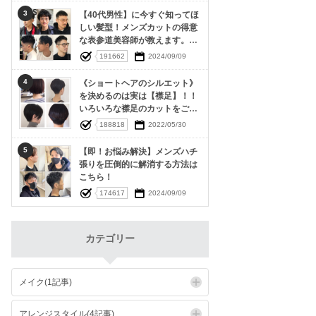
3
【40代男性】に今すぐ知ってほ
しい髪型！メンズカットの得意
な表参道美容師が教えます。素
敵な40代をおくるための髪型特
191662
2024/09/09
集‼︎
4
《ショートヘアのシルエット》
を決めるのは実は【襟足】！！
いろいろな襟足のカットをご紹
介
188818
2022/05/30
5
【即！お悩み解決】メンズハチ
張りを圧倒的に解消する方法は
こちら！
174617
2024/09/09
カテゴリー
メイク(1記事)
アレンジスタイル(4記事)