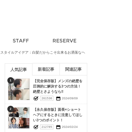
アスタイルアイデア：白髪だからこそ出来るお洒落なヘ
新着記事
関連記事
人気記事
1
【完全保存版】メンズの絶壁を
圧倒的に解決する3つの方法！
絶壁とさようなら‼︎
261536
2024/09/09
2
【永久保存版】面長×ショート
ヘアにするときに注意してほし
い3つのポイント！
212785
2024/02/24