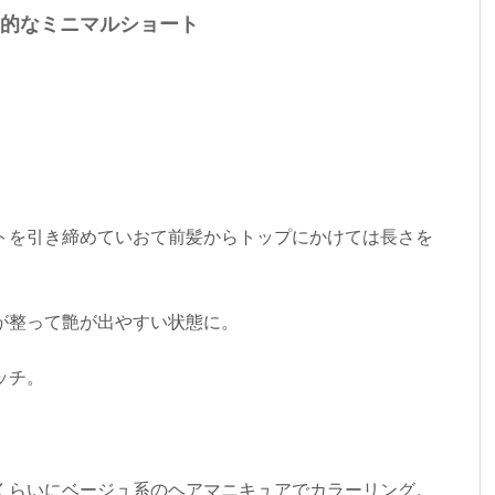
た知的なミニマルショート
トを引き締めていおて前髪からトップにかけては長さを
が整って艶が出やすい状態に。
ッチ。
くらいにベージュ系のヘアマニキュアでカラーリング。