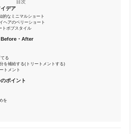
アイデア
した知的なミニマルショート
レイヘアのベリーショート
ートボブスタイル
ore・After
育てる
分を補給する(トリートメントする)
ートメント
つのポイント
めを